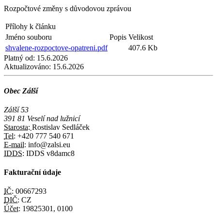
Rozpočtové změny s důvodovou zprávou
Přílohy k článku
Jméno souboru
Popis
Velikost
shvalene-rozpoctove-opatreni.pdf
407.6 Kb
Platný od:
15.6.2026
Aktualizováno:
15.6.2026
Obec Zálší
Zálší 53
391 81 Veselí nad lužnicí
Starosta:
Rostislav Sedláček
Tel:
+420 777 540 671
E-mail:
info@zalsi.eu
IDDS:
IDDS v8damc8
Fakturační údaje
IČ:
00667293
DIČ:
CZ
Účet:
19825301, 0100