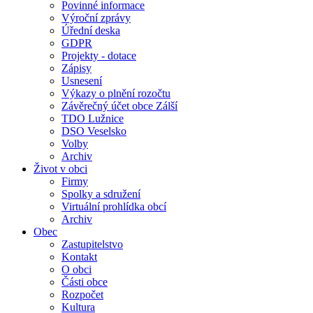
Povinné informace
Výroční zprávy
Úřední deska
GDPR
Projekty - dotace
Zápisy
Usnesení
Výkazy o plnění rozočtu
Závěrečný účet obce Zálší
TDO Lužnice
DSO Veselsko
Volby
Archiv
Život v obci
Firmy
Spolky a sdružení
Virtuální prohlídka obcí
Archiv
Obec
Zastupitelstvo
Kontakt
O obci
Části obce
Rozpočet
Kultura