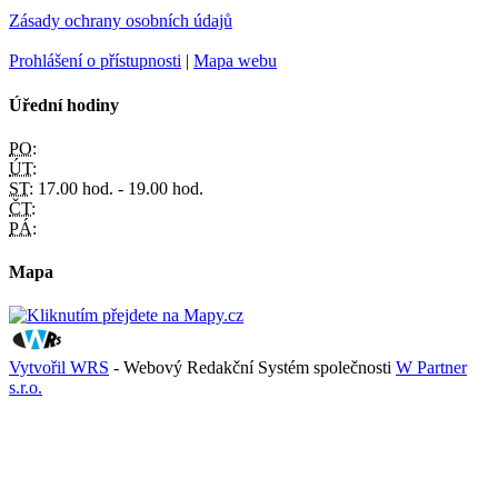
Zásady ochrany osobních údajů
Prohlášení o přístupnosti
|
Mapa webu
Úřední hodiny
PO:
ÚT:
ST:
17.00 hod. - 19.00 hod.
ČT:
PÁ:
Mapa
Vytvořil WRS
- Webový Redakční Systém společnosti
W Partner
s.r.o.