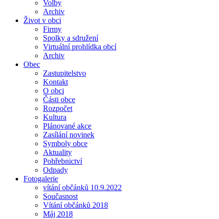
Volby
Archiv
Život v obci
Firmy
Spolky a sdružení
Virtuální prohlídka obcí
Archiv
Obec
Zastupitelstvo
Kontakt
O obci
Části obce
Rozpočet
Kultura
Plánované akce
Zasílání novinek
Symboly obce
Aktuality
Pohřebnictví
Odpady
Fotogalerie
vítání občánků 10.9.2022
Současnost
Vítání občánků 2018
Máj 2018