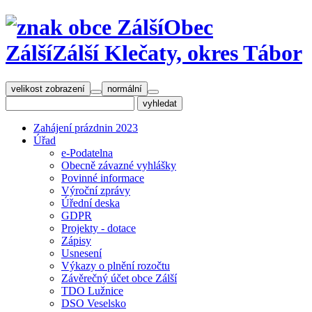
Obec
Zálší
Zálší Klečaty, okres Tábor
velikost zobrazení
normální
Zahájení prázdnin 2023
Úřad
e-Podatelna
Obecně závazné vyhlášky
Povinné informace
Výroční zprávy
Úřední deska
GDPR
Projekty - dotace
Zápisy
Usnesení
Výkazy o plnění rozočtu
Závěrečný účet obce Zálší
TDO Lužnice
DSO Veselsko