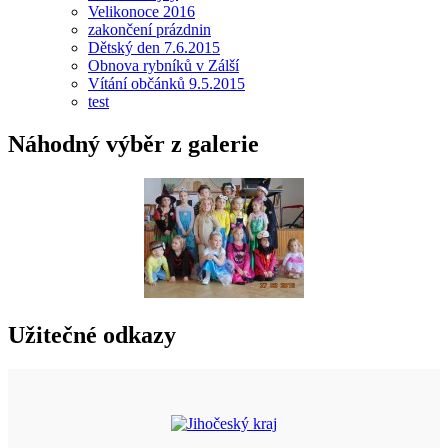
Velikonoce 2016
zakončení prázdnin
Dětský den 7.6.2015
Obnova rybníků v Zálší
Vítání občánků 9.5.2015
test
Náhodný výběr z galerie
Užitečné odkazy