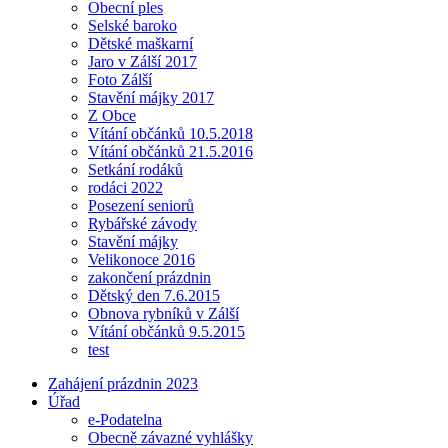
Obecní ples
Selské baroko
Dětské maškarní
Jaro v Zálší 2017
Foto Zálší
Stavění májky 2017
Z Obce
Vítání občánků 10.5.2018
Vítání občánků 21.5.2016
Setkání rodáků
rodáci 2022
Posezení seniorů
Rybářské závody
Stavění májky
Velikonoce 2016
zakončení prázdnin
Dětský den 7.6.2015
Obnova rybníků v Zálší
Vítání občánků 9.5.2015
test
Zahájení prázdnin 2023
Úřad
e-Podatelna
Obecně závazné vyhlášky