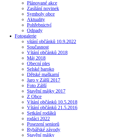
Plánované akce
Zasílání novinek
Symboly obce
Aktuality
Pohřebnictví
Odpady
Fotogalerie
vítání občánků 10.9.2022
Současnost
Vítání občánků 2018
Máj 2018
Obecní ples
Selské baroko
Dětské maškarní
Jaro v Zálší 2017
Foto Zálší
Stavění májky 2017
Z Obce
Vítání občánků 10.5.2018
Vítání občánků 21.5.2016
Setkání rodáků
rodáci 2022
Posezení seniorů
Rybářské závody
Stavění májky