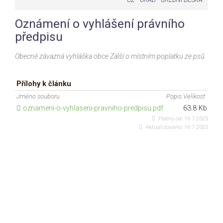
Oznámení o vyhlášení právního
předpisu
Obecně závazná vyhláška obce Zálší o místním poplatku ze psů.
Přílohy k článku
Jméno souboru
Popis
Velikost
oznameni-o-vyhlaseni-pravniho-predpisu.pdf
63.8 Kb
Platný od:
16.7.2025
Aktualizováno:
16.7.2025