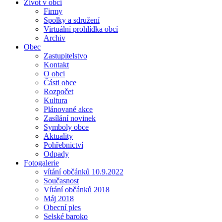
Život v obci
Firmy
Spolky a sdružení
Virtuální prohlídka obcí
Archiv
Obec
Zastupitelstvo
Kontakt
O obci
Části obce
Rozpočet
Kultura
Plánované akce
Zasílání novinek
Symboly obce
Aktuality
Pohřebnictví
Odpady
Fotogalerie
vítání občánků 10.9.2022
Současnost
Vítání občánků 2018
Máj 2018
Obecní ples
Selské baroko