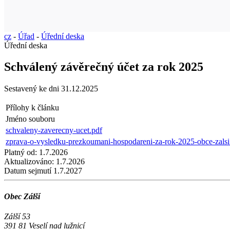
cz
-
Úřad
-
Úřední deska
Úřední deska
Schválený závěrečný účet za rok 2025
Sestavený ke dni 31.12.2025
Přílohy k článku
Jméno souboru
schvaleny-zaverecny-ucet.pdf
zprava-o-vysledku-prezkoumani-hospodareni-za-rok-2025-obce-zalsi
Platný od:
1.7.2026
Aktualizováno:
1.7.2026
Datum sejmutí
1.7.2027
Obec Zálší
Zálší 53
391 81 Veselí nad lužnicí