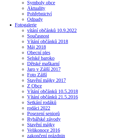
Symboly obce
Aktuality
Pohřebnictví
Odpady
Fotogalerie
vítání občánků 10.9.2022
Současnost
Vítání občánků 2018
Máj 2018
Obecní ples
Selské baroko
Dětské maškarní
Jaro v Zálší 2017
Foto Zálší
Stavění májky 2017
Z Obce
Vítání občánků 10.5.2018
Vítání občánků 21.5.2016
Setkání rodáků
rodáci 2022
Posezení seniorů
Rybářské závody
Stavění májky
Velikonoce 2016
zakončení prázdnin