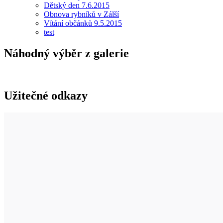
Dětský den 7.6.2015
Obnova rybníků v Zálší
Vítání občánků 9.5.2015
test
Náhodný výběr z galerie
Užitečné odkazy