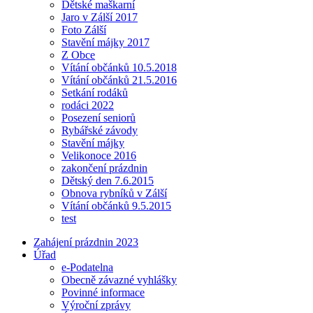
Dětské maškarní
Jaro v Zálší 2017
Foto Zálší
Stavění májky 2017
Z Obce
Vítání občánků 10.5.2018
Vítání občánků 21.5.2016
Setkání rodáků
rodáci 2022
Posezení seniorů
Rybářské závody
Stavění májky
Velikonoce 2016
zakončení prázdnin
Dětský den 7.6.2015
Obnova rybníků v Zálší
Vítání občánků 9.5.2015
test
Zahájení prázdnin 2023
Úřad
e-Podatelna
Obecně závazné vyhlášky
Povinné informace
Výroční zprávy