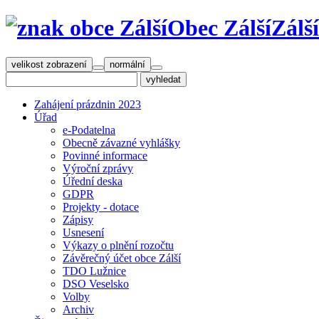
Obec Zálší
Zálš
velikost zobrazení
normální
Zahájení prázdnin 2023
Úřad
e-Podatelna
Obecně závazné vyhlášky
Povinné informace
Výroční zprávy
Úřední deska
GDPR
Projekty - dotace
Zápisy
Usnesení
Výkazy o plnění rozočtu
Závěrečný účet obce Zálší
TDO Lužnice
DSO Veselsko
Volby
Archiv