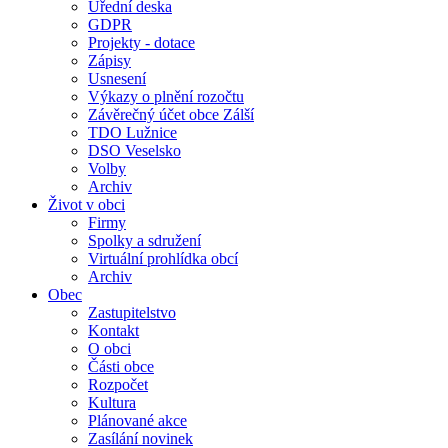
Úřední deska
GDPR
Projekty - dotace
Zápisy
Usnesení
Výkazy o plnění rozočtu
Závěrečný účet obce Zálší
TDO Lužnice
DSO Veselsko
Volby
Archiv
Život v obci
Firmy
Spolky a sdružení
Virtuální prohlídka obcí
Archiv
Obec
Zastupitelstvo
Kontakt
O obci
Části obce
Rozpočet
Kultura
Plánované akce
Zasílání novinek