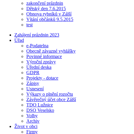
zakončení prázdnin
Dětský den 7.6.2015
Obnova rybníků v Zálší
Vítání občánků 9.5.2015
test
Zahájení prázdnin 2023
Úřad
e-Podatelna
Obecně závazné vyhlášky
Povinné informace
Výroční zprávy
Úřední deska
GDPR
Projekty - dotace
Zápisy
Usnesení
Výkazy o plnění rozočtu
Závěrečný účet obce Zálší
TDO Lužnice
DSO Veselsko
Volby
Archiv
Život v obci
Firmy