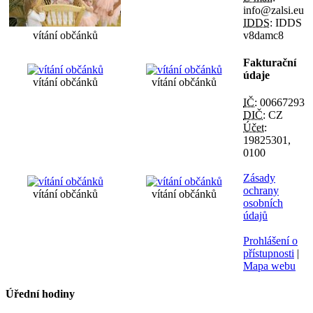
info@zalsi.eu
IDDS:
IDDS
v8damc8
vítání občánků
Fakturační
údaje
vítání občánků
vítání občánků
IČ:
00667293
DIČ:
CZ
Účet:
19825301,
0100
Zásady
ochrany
vítání občánků
vítání občánků
osobních
údajů
Prohlášení o
přístupnosti
|
Mapa webu
Úřední hodiny