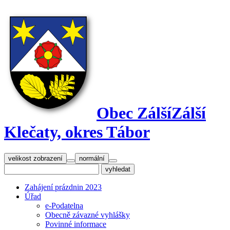
Obec Zálší
Zálší
Klečaty, okres Tábor
velikost zobrazení
normální
Zahájení prázdnin 2023
Úřad
e-Podatelna
Obecně závazné vyhlášky
Povinné informace