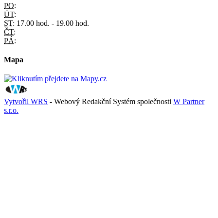
PO:
ÚT:
ST:
17.00 hod. - 19.00 hod.
ČT:
PÁ:
Mapa
Vytvořil WRS
- Webový Redakční Systém společnosti
W Partner
s.r.o.