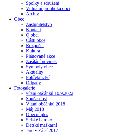
Spolky a sdružení
Virtuální prohlídka obcí
Archiv
Obec
Zastupitelstvo
Kontakt
O obci
Části obce
Rozpočet
Kultura
Plánované akce
Zasílání novinek
Symboly obce
Aktuality
Pohřebnictví
Odpady
Fotogalerie
vítání občánků 10.9.2022
Současnost
Vítání občánků 2018
Máj 2018
Obecní ples
Selské baroko
Dětské maškarní
Jaro v Zálší 2017