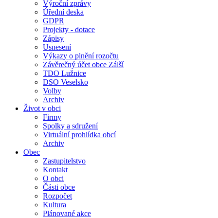
Výroční zprávy
Úřední deska
GDPR
Projekty - dotace
Zápisy
Usnesení
Výkazy o plnění rozočtu
Závěrečný účet obce Zálší
TDO Lužnice
DSO Veselsko
Volby
Archiv
Život v obci
Firmy
Spolky a sdružení
Virtuální prohlídka obcí
Archiv
Obec
Zastupitelstvo
Kontakt
O obci
Části obce
Rozpočet
Kultura
Plánované akce