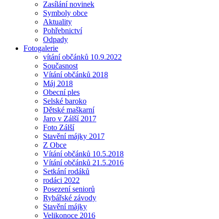
Zasílání novinek
Symboly obce
Aktuality
Pohřebnictví
Odpady
Fotogalerie
vítání občánků 10.9.2022
Současnost
Vítání občánků 2018
Máj 2018
Obecní ples
Selské baroko
Dětské maškarní
Jaro v Zálší 2017
Foto Zálší
Stavění májky 2017
Z Obce
Vítání občánků 10.5.2018
Vítání občánků 21.5.2016
Setkání rodáků
rodáci 2022
Posezení seniorů
Rybářské závody
Stavění májky
Velikonoce 2016