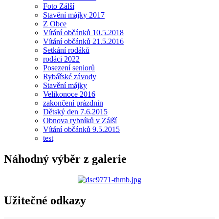
Foto Zálší
Stavění májky 2017
Z Obce
Vítání občánků 10.5.2018
Vítání občánků 21.5.2016
Setkání rodáků
rodáci 2022
Posezení seniorů
Rybářské závody
Stavění májky
Velikonoce 2016
zakončení prázdnin
Dětský den 7.6.2015
Obnova rybníků v Zálší
Vítání občánků 9.5.2015
test
Náhodný výběr z galerie
Užitečné odkazy