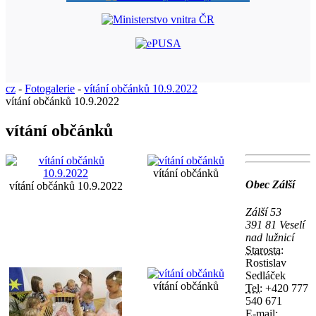
cz
-
Fotogalerie
-
vítání občánků 10.9.2022
vítání občánků 10.9.2022
vítání občánků
vítání občánků
Obec Zálší
vítání občánků 10.9.2022
Zálší 53
391 81 Veselí
nad lužnicí
Starosta:
Rostislav
Sedláček
vítání občánků
Tel:
+420 777
540 671
E-mail: