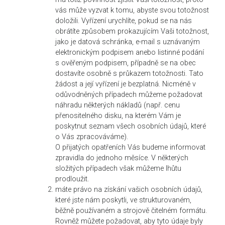
vás může vyzvat k tomu, abyste svou totožnost
doložili. Vyřízení urychlíte, pokud se na nás
obrátíte způsobem prokazujícím Vaši totožnost,
jako je datová schránka, e-mail s uznávaným
elektronickým podpisem anebo listinné podání
s ověřeným podpisem, případně se na obec
dostavíte osobně s průkazem totožnosti. Tato
žádost a její vyřízení je bezplatná. Nicméně v
odůvodněných případech můžeme požadovat
náhradu některých nákladů (např. cenu
přenositelného disku, na kterém Vám je
poskytnut seznam všech osobních údajů, které
o Vás zpracováváme).
O přijatých opatřeních Vás budeme informovat
zpravidla do jednoho měsíce. V některých
složitých případech však můžeme lhůtu
prodloužit.
máte právo na získání vašich osobních údajů,
které jste nám poskytli, ve strukturovaném,
běžně používaném a strojově čitelném formátu.
Rovněž můžete požadovat, aby tyto údaje byly