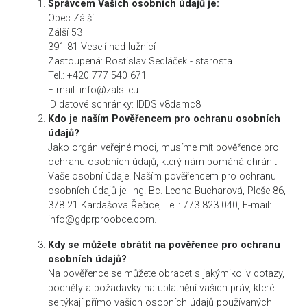
Správcem Vašich osobních údajů je:
Obec Zálší
Zálší 53
391 81 Veselí nad lužnicí
Zastoupená: Rostislav Sedláček - starosta
Tel.: +420 777 540 671
E-mail: info@zalsi.eu
ID datové schránky: IDDS v8damc8
Kdo je naším Pověřencem pro ochranu osobních
údajů?
Jako orgán veřejné moci, musíme mít pověřence pro
ochranu osobních údajů, který nám pomáhá chránit
Vaše osobní údaje. Naším pověřencem pro ochranu
osobních údajů je: Ing. Bc. Leona Bucharová, Pleše 86,
378 21 Kardašova Řečice, Tel.: 773 823 040, E-mail:
info@gdprproobce.com.
Kdy se můžete obrátit na pověřence pro ochranu
osobních údajů?
Na pověřence se můžete obracet s jakýmikoliv dotazy,
podněty a požadavky na uplatnění vašich práv, které
se týkají přímo vašich osobních údajů používaných