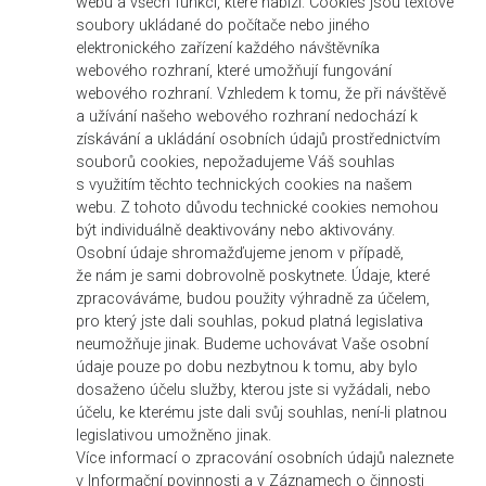
webu a všech funkcí, které nabízí. Cookies jsou textové
soubory ukládané do počítače nebo jiného
elektronického zařízení každého návštěvníka
webového rozhraní, které umožňují fungování
webového rozhraní. Vzhledem k tomu, že při návštěvě
a užívání našeho webového rozhraní nedochází k
získávání a ukládání osobních údajů prostřednictvím
souborů cookies, nepožadujeme Váš souhlas
s využitím těchto technických cookies na našem
webu. Z tohoto důvodu technické cookies nemohou
být individuálně deaktivovány nebo aktivovány.
Osobní údaje shromažďujeme jenom v případě,
že nám je sami dobrovolně poskytnete. Údaje, které
zpracováváme, budou použity výhradně za účelem,
pro který jste dali souhlas, pokud platná legislativa
neumožňuje jinak. Budeme uchovávat Vaše osobní
údaje pouze po dobu nezbytnou k tomu, aby bylo
dosaženo účelu služby, kterou jste si vyžádali, nebo
účelu, ke kterému jste dali svůj souhlas, není-li platnou
legislativou umožněno jinak.
Více informací o zpracování osobních údajů naleznete
v Informační povinnosti a v Záznamech o činnosti