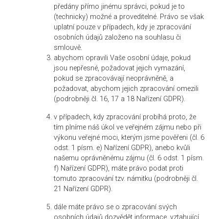
předány přímo jinému správci, pokud je to
(technicky) možné a proveditelné. Právo se však
uplatní pouze v případech, kdy je zpracování
osobních údajů založeno na souhlasu či
smlouvě.
abychom opravili Vaše osobní údaje, pokud
jsou nepřesné, požadovat jejich vymazání,
pokud se zpracovávají neoprávněně, a
požadovat, abychom jejich zpracování omezili
(podrobněji čl. 16, 17 a 18 Nařízení GDPR).
v případech, kdy zpracování probíhá proto, že
tím plníme náš úkol ve veřejném zájmu nebo při
výkonu veřejné moci, kterým jsme pověřeni (čl. 6
odst. 1 písm. e) Nařízení GDPR), anebo kvůli
našemu oprávněnému zájmu (čl. 6 odst. 1 písm.
f) Nařízení GDPR), máte právo podat proti
tomuto zpracování tzv. námitku (podrobněji čl.
21 Nařízení GDPR).
dále máte právo se o zpracování svých
osobních údajů dozvědět informace, vztahující