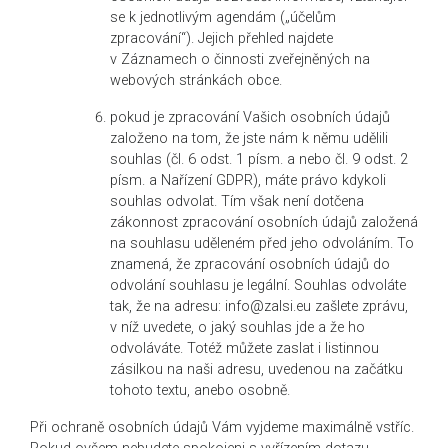
se k jednotlivým agendám („účelům
zpracování“). Jejich přehled najdete
v Záznamech o činnosti zveřejněných na
webových stránkách obce.
pokud je zpracování Vašich osobních údajů
založeno na tom, že jste nám k němu udělili
souhlas (čl. 6 odst. 1 písm. a nebo čl. 9 odst. 2
písm. a Nařízení GDPR), máte právo kdykoli
souhlas odvolat. Tím však není dotčena
zákonnost zpracování osobních údajů založená
na souhlasu uděleném před jeho odvoláním. To
znamená, že zpracování osobních údajů do
odvolání souhlasu je legální. Souhlas odvoláte
tak, že na adresu: info@zalsi.eu zašlete zprávu,
v níž uvedete, o jaký souhlas jde a že ho
odvoláváte. Totéž můžete zaslat i listinnou
zásilkou na naši adresu, uvedenou na začátku
tohoto textu, anebo osobně.
Při ochraně osobních údajů Vám vyjdeme maximálně vstříc.