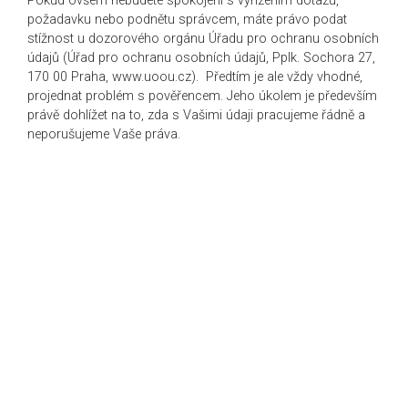
Pokud ovšem nebudete spokojeni s vyřízením dotazu,
požadavku nebo podnětu správcem, máte právo podat
stížnost u dozorového orgánu Úřadu pro ochranu osobních
údajů (Úřad pro ochranu osobních údajů, Pplk. Sochora 27,
170 00 Praha, www.uoou.cz). Předtím je ale vždy vhodné,
projednat problém s pověřencem. Jeho úkolem je především
právě dohlížet na to, zda s Vašimi údaji pracujeme řádně a
neporušujeme Vaše práva.