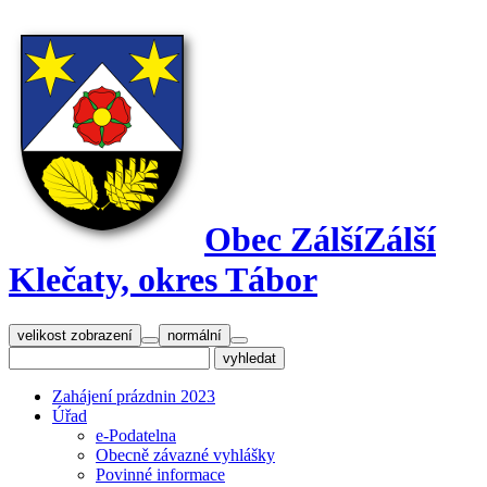
Obec Zálší
Zálší
Klečaty, okres Tábor
velikost zobrazení
normální
Zahájení prázdnin 2023
Úřad
e-Podatelna
Obecně závazné vyhlášky
Povinné informace