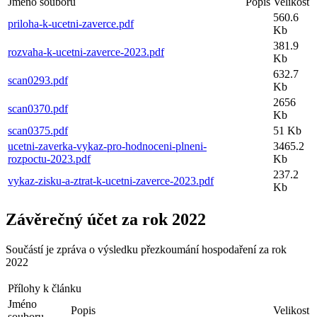
Jméno souboru
Popis
Velikost
560.6
priloha-k-ucetni-zaverce.pdf
Kb
381.9
rozvaha-k-ucetni-zaverce-2023.pdf
Kb
632.7
scan0293.pdf
Kb
2656
scan0370.pdf
Kb
scan0375.pdf
51 Kb
ucetni-zaverka-vykaz-pro-hodnoceni-plneni-
3465.2
rozpoctu-2023.pdf
Kb
237.2
vykaz-zisku-a-ztrat-k-ucetni-zaverce-2023.pdf
Kb
Závěrečný účet za rok 2022
Součástí je zpráva o výsledku přezkoumání hospodaření za rok
2022
Přílohy k článku
Jméno
Popis
Velikost
souboru