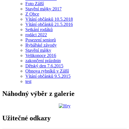
Foto Zálší
Stavění májky 2017
Z Obce
Vítání občánků 10.5.2018
Vítání občánků 21.5.2016
Setkání rodáků
rodáci 2022
Posezení seniorů
Rybářské závody
Stavění májky
Velikonoce 2016
zakončení prázdnin
Dětský den 7.6.2015
Obnova rybníků v Zálší
Vítání občánků 9.5.2015
test
Náhodný výběr z galerie
Užitečné odkazy