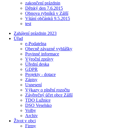
zakončení prázdnin
Dětský den 7.6.2015
Obnova rybníků v Zálší
Vítání občánků 9.5.2015
test
Zahájení prázdnin 2023
Úřad
e-Podatelna
Obecně závazné vyhlášky
Povinné informace
Výroční zprávy
Úřední deska
GDPR
Projekty - dotace
Zápisy
Usnesení
Výkazy o plnění rozočtu
Závěrečný účet obce Zálší
TDO Lužnice
DSO Veselsko
Volby
Archiv
Život v obci
Firmy