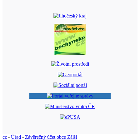
cz
-
Úřad
-
Závěrečný účet obce Zálší