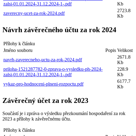
zalsi-01.01.2024-31.12.2024-1-.pdf
Kb
2723.8
zaverecny-ucet-za-rok-2024.pdf
Kb
Návrh závěrečného účtu za rok 2024
Přílohy k článku
Jméno souboru
Popis
Velikost
2671.8
navrh-zaverecneho-uctu-za-rok-2024.pdf
Kb
priloha-1521287782-0-zprava-o-vysledku-ph-2024-
228.9
zalsi-01.01.2024-31.12.2024-1-.pdf
Kb
6177.7
vykaz-pro-hodnoceni-plneni-rozpoctu.pdf
Kb
Závěrečný účet za rok 2023
Součástí je i zpráva o výsledku přezkoumání hospodaření za rok
2023 a přílohy k závěrečnému účtu.
Přílohy k článku