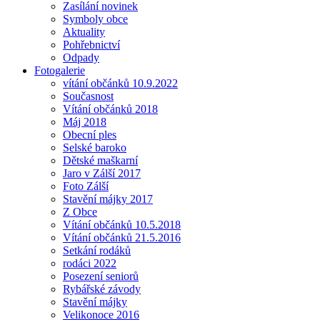
Zasílání novinek
Symboly obce
Aktuality
Pohřebnictví
Odpady
Fotogalerie
vítání občánků 10.9.2022
Současnost
Vítání občánků 2018
Máj 2018
Obecní ples
Selské baroko
Dětské maškarní
Jaro v Zálší 2017
Foto Zálší
Stavění májky 2017
Z Obce
Vítání občánků 10.5.2018
Vítání občánků 21.5.2016
Setkání rodáků
rodáci 2022
Posezení seniorů
Rybářské závody
Stavění májky
Velikonoce 2016