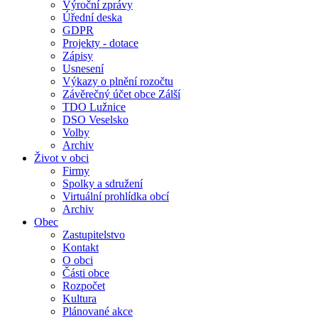
Výroční zprávy
Úřední deska
GDPR
Projekty - dotace
Zápisy
Usnesení
Výkazy o plnění rozočtu
Závěrečný účet obce Zálší
TDO Lužnice
DSO Veselsko
Volby
Archiv
Život v obci
Firmy
Spolky a sdružení
Virtuální prohlídka obcí
Archiv
Obec
Zastupitelstvo
Kontakt
O obci
Části obce
Rozpočet
Kultura
Plánované akce