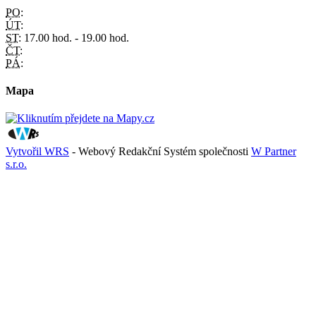
PO:
ÚT:
ST:
17.00 hod. - 19.00 hod.
ČT:
PÁ:
Mapa
Vytvořil WRS
- Webový Redakční Systém společnosti
W Partner
s.r.o.