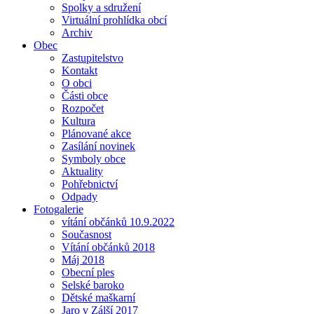
Spolky a sdružení
Virtuální prohlídka obcí
Archiv
Obec
Zastupitelstvo
Kontakt
O obci
Části obce
Rozpočet
Kultura
Plánované akce
Zasílání novinek
Symboly obce
Aktuality
Pohřebnictví
Odpady
Fotogalerie
vítání občánků 10.9.2022
Současnost
Vítání občánků 2018
Máj 2018
Obecní ples
Selské baroko
Dětské maškarní
Jaro v Zálší 2017