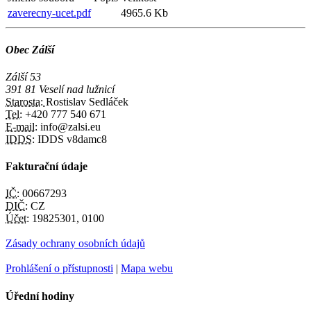
zaverecny-ucet.pdf
4965.6 Kb
Obec Zálší
Zálší 53
391 81 Veselí nad lužnicí
Starosta:
Rostislav Sedláček
Tel:
+420 777 540 671
E-mail:
info@zalsi.eu
IDDS:
IDDS v8damc8
Fakturační údaje
IČ:
00667293
DIČ:
CZ
Účet:
19825301, 0100
Zásady ochrany osobních údajů
Prohlášení o přístupnosti
|
Mapa webu
Úřední hodiny