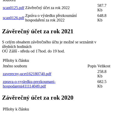
587.7
scan0125.pdf
Závěrečný účet za rok 2022
Kb
Zpráva o výsledku přezkoumání
648.8
scan0126.pdf
hospodaření za rok 2022
Kb
Závěrečný účet za rok 2021
S celým obsahem závěrečného účtu je možné se seznámit v
úředních hodinách
OÚ Zálší - středa od 17hod. do 19 hod.
Přílohy k článku
Jméno souboru
Popis
Velikost
258.8
zaverecny-ucet162180740.pdf
Kb
zprava-o-vysledku-prezkoumani-
682.5
hospodareni411114049.pdf
Kb
Závěrečný účet za rok 2020
Přílohy k článku