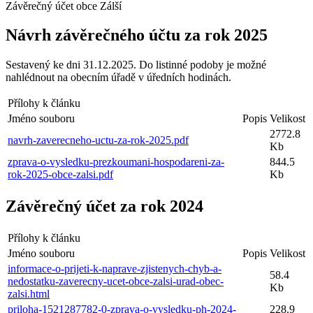
Závěrečný účet obce Zálší
Návrh závěrečného účtu za rok 2025
Sestavený ke dni 31.12.2025. Do listinné podoby je možné
nahlédnout na obecním úřadě v úředních hodinách.
Přílohy k článku
Jméno souboru
Popis
Velikost
2772.8
navrh-zaverecneho-uctu-za-rok-2025.pdf
Kb
zprava-o-vysledku-prezkoumani-hospodareni-za-
844.5
rok-2025-obce-zalsi.pdf
Kb
Závěrečný účet za rok 2024
Přílohy k článku
Jméno souboru
Popis
Velikost
informace-o-prijeti-k-naprave-zjistenych-chyb-a-
58.4
nedostatku-zaverecny-ucet-obce-zalsi-urad-obec-
Kb
zalsi.html
priloha-1521287782-0-zprava-o-vysledku-ph-2024-
228.9