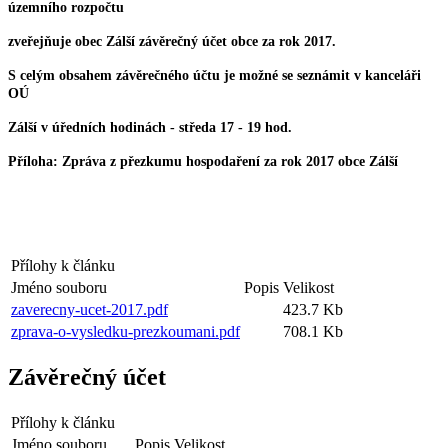
územního rozpočtu
zveřejňuje ob
ec Zálší
závěrečný účet obce za rok 2017.
S celým obsahem závěrečného účtu je možné se seznámit v kanceláři
OÚ
Zálší
v úředních hodinách - středa 17 - 19 hod.
Příloha: Zpráva z přezkumu hospodaření za rok 2017 obce Zálší
Přílohy k článku
Jméno souboru
Popis
Velikost
zaverecny-ucet-2017.pdf
423.7 Kb
zprava-o-vysledku-prezkoumani.pdf
708.1 Kb
Závěrečný účet
Přílohy k článku
Jméno souboru
Popis
Velikost