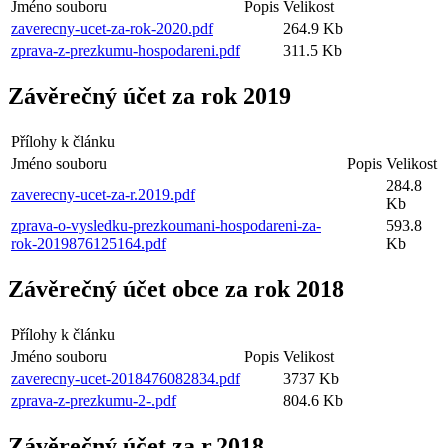
Jméno souboru
Popis
Velikost
zaverecny-ucet-za-rok-2020.pdf
264.9 Kb
zprava-z-prezkumu-hospodareni.pdf
311.5 Kb
Závěrečný účet za rok 2019
Přílohy k článku
Jméno souboru
Popis
Velikost
284.8
zaverecny-ucet-za-r.2019.pdf
Kb
zprava-o-vysledku-prezkoumani-hospodareni-za-
593.8
rok-2019876125164.pdf
Kb
Závěrečný účet obce za rok 2018
Přílohy k článku
Jméno souboru
Popis
Velikost
zaverecny-ucet-2018476082834.pdf
3737 Kb
zprava-z-prezkumu-2-.pdf
804.6 Kb
Závěrečný účet za r.2018