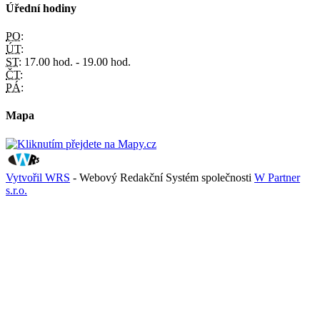
Úřední hodiny
PO:
ÚT:
ST:
17.00 hod. - 19.00 hod.
ČT:
PÁ:
Mapa
Vytvořil WRS
- Webový Redakční Systém společnosti
W Partner
s.r.o.