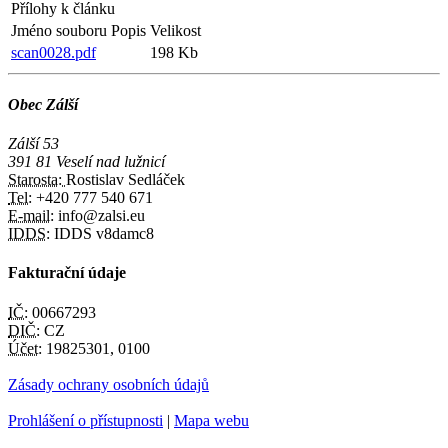
Přílohy k článku
Jméno souboru
Popis
Velikost
scan0028.pdf
198 Kb
Obec Zálší
Zálší 53
391 81 Veselí nad lužnicí
Starosta:
Rostislav Sedláček
Tel:
+420 777 540 671
E-mail:
info@zalsi.eu
IDDS:
IDDS v8damc8
Fakturační údaje
IČ:
00667293
DIČ:
CZ
Účet:
19825301, 0100
Zásady ochrany osobních údajů
Prohlášení o přístupnosti
|
Mapa webu