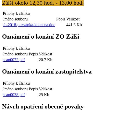
Zálší
okolo 12,30 hod. - 13,00 hod.
Přílohy k článku
Jméno souboru
Popis
Velikost
sb-2018-pozvanka-konecna.doc
441.3 Kb
Oznámení o konání ZO Zálší
Přílohy k článku
Jméno souboru
Popis
Velikost
scan0072.pdf
20.7 Kb
Oznámení o konání zastupitelstva
Přílohy k článku
Jméno souboru
Popis
Velikost
scan0038.pdf
25 Kb
Návrh opatření obecné povahy