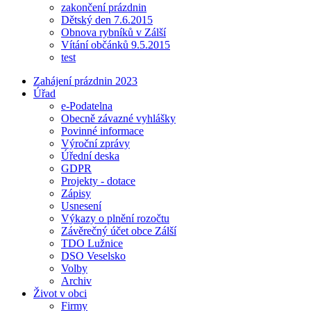
zakončení prázdnin
Dětský den 7.6.2015
Obnova rybníků v Zálší
Vítání občánků 9.5.2015
test
Zahájení prázdnin 2023
Úřad
e-Podatelna
Obecně závazné vyhlášky
Povinné informace
Výroční zprávy
Úřední deska
GDPR
Projekty - dotace
Zápisy
Usnesení
Výkazy o plnění rozočtu
Závěrečný účet obce Zálší
TDO Lužnice
DSO Veselsko
Volby
Archiv
Život v obci
Firmy