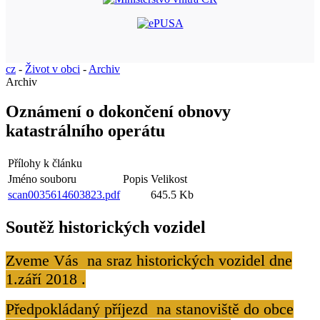
cz
-
Život v obci
-
Archiv
Archiv
Oznámení o dokončení obnovy
katastrálního operátu
Přílohy k článku
Jméno souboru
Popis
Velikost
scan0035614603823.pdf
645.5 Kb
Soutěž historických vozidel
Zveme Vás na sraz historických vozidel dne
1.září 2018 .
Předpokládaný příjezd na stanoviště do obce