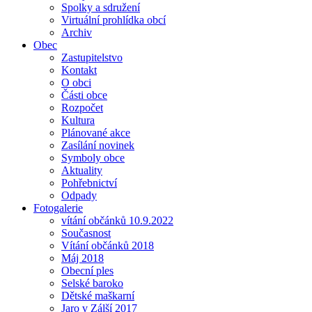
Spolky a sdružení
Virtuální prohlídka obcí
Archiv
Obec
Zastupitelstvo
Kontakt
O obci
Části obce
Rozpočet
Kultura
Plánované akce
Zasílání novinek
Symboly obce
Aktuality
Pohřebnictví
Odpady
Fotogalerie
vítání občánků 10.9.2022
Současnost
Vítání občánků 2018
Máj 2018
Obecní ples
Selské baroko
Dětské maškarní
Jaro v Zálší 2017