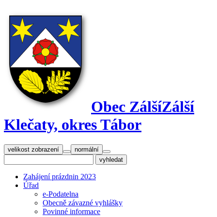
Obec Zálší
Zálší
Klečaty, okres Tábor
velikost zobrazení
normální
Zahájení prázdnin 2023
Úřad
e-Podatelna
Obecně závazné vyhlášky
Povinné informace