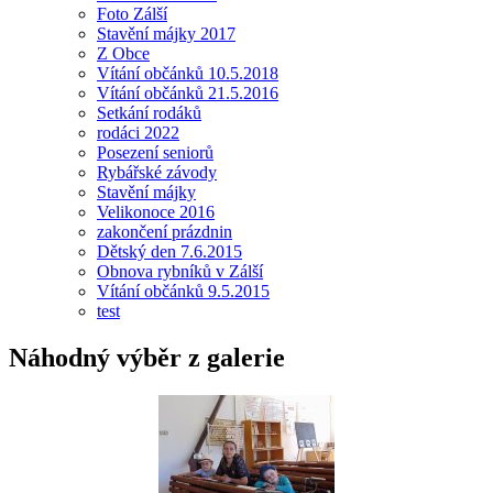
Foto Zálší
Stavění májky 2017
Z Obce
Vítání občánků 10.5.2018
Vítání občánků 21.5.2016
Setkání rodáků
rodáci 2022
Posezení seniorů
Rybářské závody
Stavění májky
Velikonoce 2016
zakončení prázdnin
Dětský den 7.6.2015
Obnova rybníků v Zálší
Vítání občánků 9.5.2015
test
Náhodný výběr z galerie