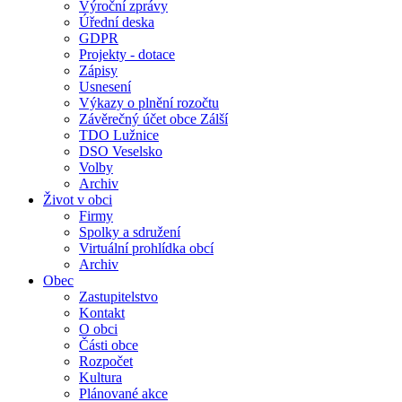
Výroční zprávy
Úřední deska
GDPR
Projekty - dotace
Zápisy
Usnesení
Výkazy o plnění rozočtu
Závěrečný účet obce Zálší
TDO Lužnice
DSO Veselsko
Volby
Archiv
Život v obci
Firmy
Spolky a sdružení
Virtuální prohlídka obcí
Archiv
Obec
Zastupitelstvo
Kontakt
O obci
Části obce
Rozpočet
Kultura
Plánované akce