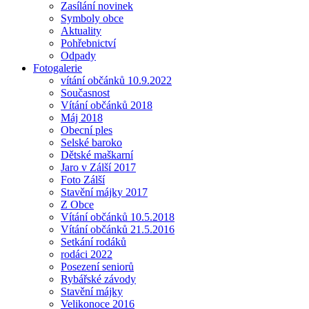
Zasílání novinek
Symboly obce
Aktuality
Pohřebnictví
Odpady
Fotogalerie
vítání občánků 10.9.2022
Současnost
Vítání občánků 2018
Máj 2018
Obecní ples
Selské baroko
Dětské maškarní
Jaro v Zálší 2017
Foto Zálší
Stavění májky 2017
Z Obce
Vítání občánků 10.5.2018
Vítání občánků 21.5.2016
Setkání rodáků
rodáci 2022
Posezení seniorů
Rybářské závody
Stavění májky
Velikonoce 2016