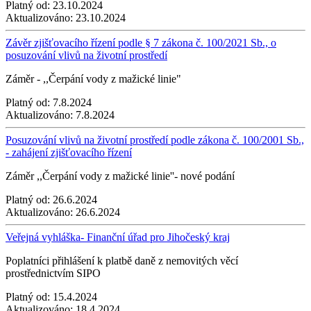
Platný od:
23.10.2024
Aktualizováno:
23.10.2024
Závěr zjišťovacího řízení podle § 7 zákona č. 100/2021 Sb., o
posuzování vlivů na životní prostředí
Záměr - ,,Čerpání vody z mažické linie"
Platný od:
7.8.2024
Aktualizováno:
7.8.2024
Posuzování vlivů na životní prostředí podle zákona č. 100/2001 Sb.,
- zahájení zjišťovacího řízení
Záměr ,,Čerpání vody z mažické linie''- nové podání
Platný od:
26.6.2024
Aktualizováno:
26.6.2024
Veřejná vyhláška- Finanční úřad pro Jihočeský kraj
Poplatníci přihlášení k platbě daně z nemovitých věcí
prostřednictvím SIPO
Platný od:
15.4.2024
Aktualizováno:
18.4.2024