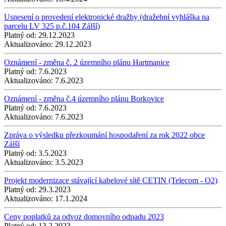
Usnesení o provedení elektronické dražby (dražební vyhláška na
parcelu LV 325 p.č.104 Zálší)
Platný od:
29.12.2023
Aktualizováno:
29.12.2023
Oznámení - změna č. 2 územního plánu Hartmanice
Platný od:
7.6.2023
Aktualizováno:
7.6.2023
Oznámení - změna č.4 územního plánu Borkovice
Platný od:
7.6.2023
Aktualizováno:
7.6.2023
Zpráva o výsledku přezkoumání hospodaření za rok 2022 obce
Zálší
Platný od:
3.5.2023
Aktualizováno:
3.5.2023
Projekt modernizace stávající kabelové sítě CETIN (Telecom - O2)
Platný od:
29.3.2023
Aktualizováno:
17.1.2024
Ceny poplatků za odvoz domovního odpadu 2023
Platný od:
13.2.2023