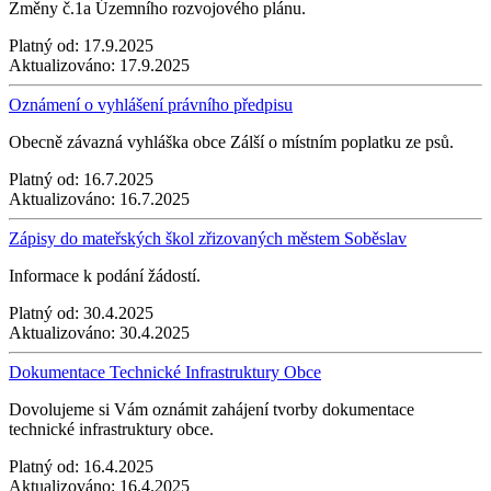
Změny č.1a Územního rozvojového plánu.
Platný od:
17.9.2025
Aktualizováno:
17.9.2025
Oznámení o vyhlášení právního předpisu
Obecně závazná vyhláška obce Zálší o místním poplatku ze psů.
Platný od:
16.7.2025
Aktualizováno:
16.7.2025
Zápisy do mateřských škol zřizovaných městem Soběslav
Informace k podání žádostí.
Platný od:
30.4.2025
Aktualizováno:
30.4.2025
Dokumentace Technické Infrastruktury Obce
Dovolujeme si Vám oznámit zahájení tvorby dokumentace
technické infrastruktury obce.
Platný od:
16.4.2025
Aktualizováno:
16.4.2025