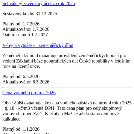
Schválený závěrečný účet za rok 2025
Sestavený ke dni 31.12.2025
Platný od:
1.7.2026
Aktualizováno:
1.7.2026
Datum sejmutí
1.7.2027
Veřejná vyhláška - zeměměřický úřad
Zeměměřický úřad oznamuje provádění zeměměřických prací pro
vedení Základní báze geografických dat České republiky v letošním
roce na území obce.
Platný od:
6.5.2026
Aktualizováno:
6.5.2026
Cena vodného pro rok 2026
Obec Zálší oznamuje, že cena vodného zůstává na úrovni roku 2025
, tj. 18,- kč/m3 včetně DPH. Tato cena platí pro celý skupinový
vodovod - obec Zálší, Klečaty a Mažice až do stanovení nové
kalkulace.
Platný od:
1.1.2026