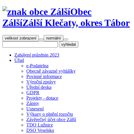
Obec
Zálší
Zálší Klečaty, okres Tábor
velikost zobrazení
normální
Zahájení prázdnin 2023
Úřad
e-Podatelna
Obecně závazné vyhlášky
Povinné informace
Výroční zprávy
Úřední deska
GDPR
Projekty - dotace
Zápisy
Usnesení
Výkazy o plnění rozočtu
Závěrečný účet obce Zálší
TDO Lužnice
DSO Veselsko