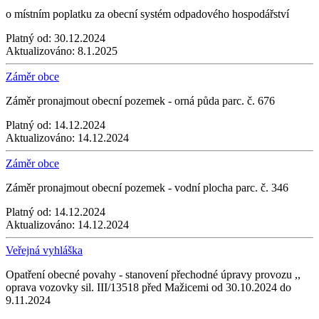
o místním poplatku za obecní systém odpadového hospodářství
Platný od:
30.12.2024
Aktualizováno:
8.1.2025
Záměr obce
Záměr pronajmout obecní pozemek - orná půda parc. č. 676
Platný od:
14.12.2024
Aktualizováno:
14.12.2024
Záměr obce
Záměr pronajmout obecní pozemek - vodní plocha parc. č. 346
Platný od:
14.12.2024
Aktualizováno:
14.12.2024
Veřejná vyhláška
Opatření obecné povahy - stanovení přechodné úpravy provozu ,,
oprava vozovky sil. III/13518 před Mažicemi od 30.10.2024 do
9.11.2024