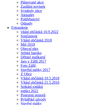
Plánované akce
Zasílání novinek
Symboly obce
Aktuality
Pohřebnictví
Odpady
Fotogalerie
vítání občánků 10.9.2022
Současnost
Vítání občánků 2018
Máj 2018
Obecní ples
Selské baroko
Dětské maškarní
Jaro v Zálší 2017
Foto Zálší
Stavění májky 2017
Z Obce
Vítání občánků 10.5.2018
Vítání občánků 21.5.2016
Setkání rodáků
rodáci 2022
Posezení seniorů
Rybářské závody
Stavění májky