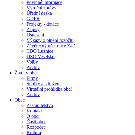
Povinné informace
Výroční zprávy
Úřední deska
GDPR
Projekty - dotace
Zápisy
Usnesení
Výkazy o plnění rozočtu
Závěrečný účet obce Zálší
TDO Lužnice
DSO Veselsko
Volby
Archiv
Život v obci
Firmy
Spolky a sdružení
Virtuální prohlídka obcí
Archiv
Obec
Zastupitelstvo
Kontakt
O obci
Části obce
Rozpočet
Kultura