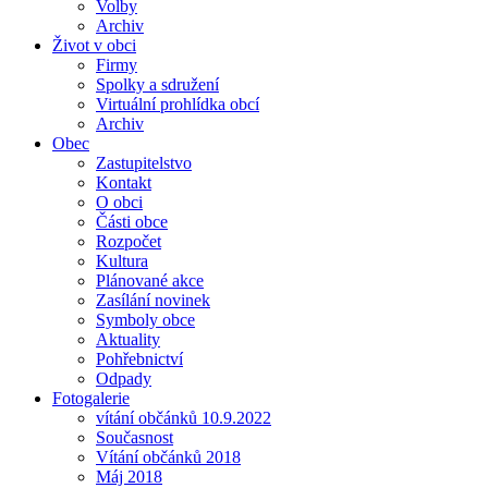
Volby
Archiv
Život v obci
Firmy
Spolky a sdružení
Virtuální prohlídka obcí
Archiv
Obec
Zastupitelstvo
Kontakt
O obci
Části obce
Rozpočet
Kultura
Plánované akce
Zasílání novinek
Symboly obce
Aktuality
Pohřebnictví
Odpady
Fotogalerie
vítání občánků 10.9.2022
Současnost
Vítání občánků 2018
Máj 2018