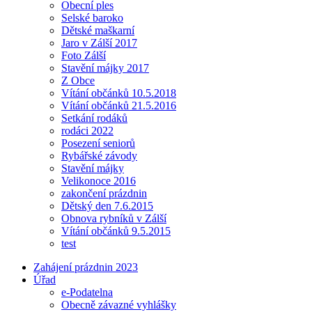
Obecní ples
Selské baroko
Dětské maškarní
Jaro v Zálší 2017
Foto Zálší
Stavění májky 2017
Z Obce
Vítání občánků 10.5.2018
Vítání občánků 21.5.2016
Setkání rodáků
rodáci 2022
Posezení seniorů
Rybářské závody
Stavění májky
Velikonoce 2016
zakončení prázdnin
Dětský den 7.6.2015
Obnova rybníků v Zálší
Vítání občánků 9.5.2015
test
Zahájení prázdnin 2023
Úřad
e-Podatelna
Obecně závazné vyhlášky