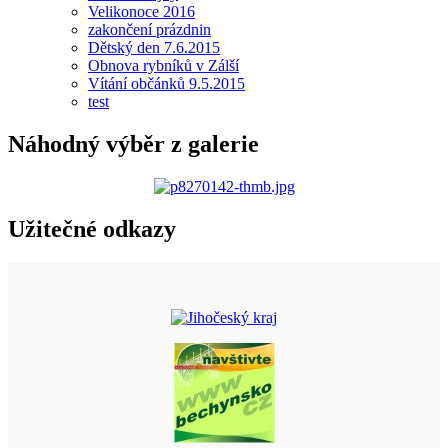
Velikonoce 2016
zakončení prázdnin
Dětský den 7.6.2015
Obnova rybníků v Zálší
Vítání občánků 9.5.2015
test
Náhodný výběr z galerie
Užitečné odkazy