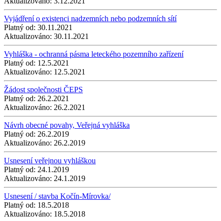
Aktualizováno:
3.12.2021
Vyjádření o existenci nadzemních nebo podzemních sítí
Platný od:
30.11.2021
Aktualizováno:
30.11.2021
Vyhláška - ochranná pásma leteckého pozemního zařízení
Platný od:
12.5.2021
Aktualizováno:
12.5.2021
Žádost společnosti ČEPS
Platný od:
26.2.2021
Aktualizováno:
26.2.2021
Návrh obecné povahy, Veřejná vyhláška
Platný od:
26.2.2019
Aktualizováno:
26.2.2019
Usnesení veřejnou vyhláškou
Platný od:
24.1.2019
Aktualizováno:
24.1.2019
Usnesení / stavba Kočín-Mírovka/
Platný od:
18.5.2018
Aktualizováno:
18.5.2018