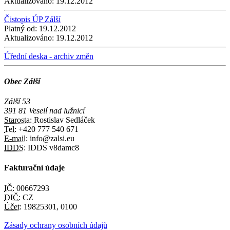
Aktualizováno:
19.12.2012
Čistopis ÚP Zálší
Platný od:
19.12.2012
Aktualizováno:
19.12.2012
Úřední deska - archiv změn
Obec Zálší
Zálší 53
391 81 Veselí nad lužnicí
Starosta:
Rostislav Sedláček
Tel:
+420 777 540 671
E-mail:
info@zalsi.eu
IDDS:
IDDS v8damc8
Fakturační údaje
IČ:
00667293
DIČ:
CZ
Účet:
19825301, 0100
Zásady ochrany osobních údajů