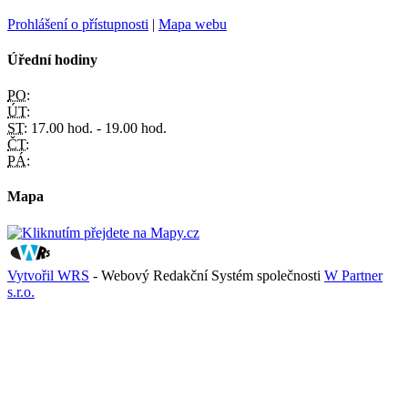
Prohlášení o přístupnosti
|
Mapa webu
Úřední hodiny
PO:
ÚT:
ST:
17.00 hod. - 19.00 hod.
ČT:
PÁ:
Mapa
Vytvořil WRS
- Webový Redakční Systém společnosti
W Partner
s.r.o.