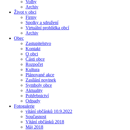
Volby
Archiv
Život v obci
Firmy
Spolky a sdružení
Virtuální prohlídka obcí
Archiv
Obec
Zastupitelstvo
Kontakt
O obci
Části obce
Rozpočet
Kultura
Plánované akce
Zasílání novinek
Symboly obce
Aktuality
Pohřebnictví
Odpady
Fotogalerie
vítání občánků 10.9.2022
Současnost
Vítání občánků 2018
Máj 2018