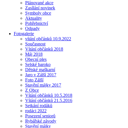
Plánované akce
Zasílání novinek
Symboly obce
Aktuality
Pohřebnictví
Odpady
Fotogalerie
vítání občánků 10.9.2022
Současnost
Vítání občánků 2018
Máj 2018
Obecní ples
Selské baroko
Dětské maškarní
Jaro v Zálší 2017
Foto Zálší
Stavění májky 2017
Z Obce
Vítání občánků 10.5.2018
Vítání občánků 21.5.2016
Setkání rodáků
rodáci 2022
Posezení seniorů
Rybářské závody
Stavění májky