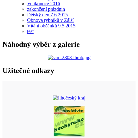
Velikonoce 2016
zakončení prázdnin
Dětský den 7.6.2015
Obnova rybníků v Zálší
Vítání občánků 9.5.2015
test
Náhodný výběr z galerie
Užitečné odkazy