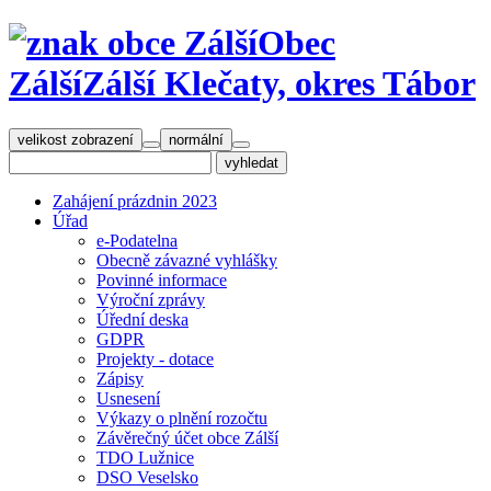
Obec
Zálší
Zálší Klečaty, okres Tábor
velikost zobrazení
normální
Zahájení prázdnin 2023
Úřad
e-Podatelna
Obecně závazné vyhlášky
Povinné informace
Výroční zprávy
Úřední deska
GDPR
Projekty - dotace
Zápisy
Usnesení
Výkazy o plnění rozočtu
Závěrečný účet obce Zálší
TDO Lužnice
DSO Veselsko