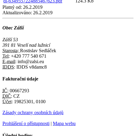
dl-6349557224885467623.pdf
124.3 Kb
Platný od:
26.2.2019
Aktualizováno:
26.2.2019
Obec Zálší
Zálší 53
391 81 Veselí nad lužnicí
Starosta:
Rostislav Sedláček
Tel:
+420 777 540 671
E-mail:
info@zalsi.eu
IDDS:
IDDS v8damc8
Fakturační údaje
IČ:
00667293
DIČ:
CZ
Účet:
19825301, 0100
Zásady ochrany osobních údajů
Prohlášení o přístupnosti
|
Mapa webu
Úřední hodiny