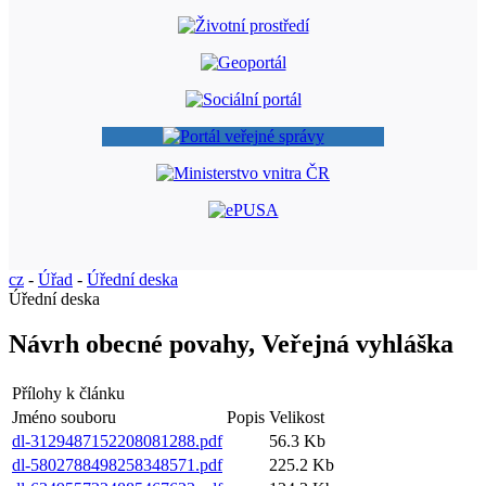
cz
-
Úřad
-
Úřední deska
Úřední deska
Návrh obecné povahy, Veřejná vyhláška
Přílohy k článku
Jméno souboru
Popis
Velikost
dl-3129487152208081288.pdf
56.3 Kb
dl-5802788498258348571.pdf
225.2 Kb