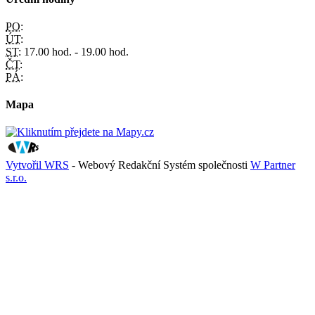
PO:
ÚT:
ST:
17.00 hod. - 19.00 hod.
ČT:
PÁ:
Mapa
Vytvořil WRS
- Webový Redakční Systém společnosti
W Partner
s.r.o.