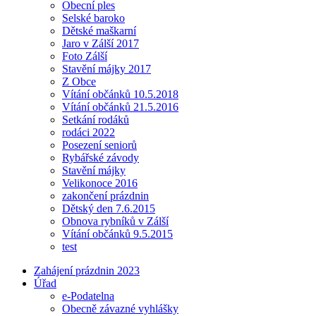
Obecní ples
Selské baroko
Dětské maškarní
Jaro v Zálší 2017
Foto Zálší
Stavění májky 2017
Z Obce
Vítání občánků 10.5.2018
Vítání občánků 21.5.2016
Setkání rodáků
rodáci 2022
Posezení seniorů
Rybářské závody
Stavění májky
Velikonoce 2016
zakončení prázdnin
Dětský den 7.6.2015
Obnova rybníků v Zálší
Vítání občánků 9.5.2015
test
Zahájení prázdnin 2023
Úřad
e-Podatelna
Obecně závazné vyhlášky