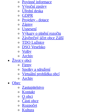
Povinné informace
Výroční zprávy
Úřední deska
GDPR
Projekty - dotace
Zápisy
Usnesení
Výkazy o plnění rozočtu
Závěrečný účet obce Zálší
TDO Lužnice
DSO Veselsko
Volby
Archiv
Život v obci
Firmy
Spolky a sdružení
Virtuální prohlídka obcí
Archiv
Obec
Zastupitelstvo
Kontakt
O obci
Části obce
Rozpočet
Kultura