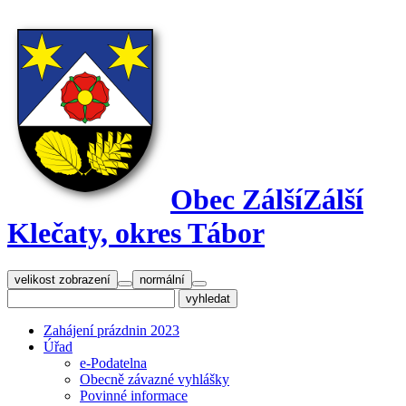
Obec Zálší
Zálší
Klečaty, okres Tábor
velikost zobrazení
normální
Zahájení prázdnin 2023
Úřad
e-Podatelna
Obecně závazné vyhlášky
Povinné informace