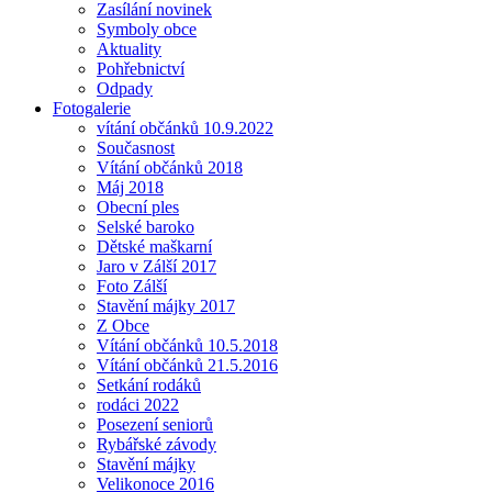
Zasílání novinek
Symboly obce
Aktuality
Pohřebnictví
Odpady
Fotogalerie
vítání občánků 10.9.2022
Současnost
Vítání občánků 2018
Máj 2018
Obecní ples
Selské baroko
Dětské maškarní
Jaro v Zálší 2017
Foto Zálší
Stavění májky 2017
Z Obce
Vítání občánků 10.5.2018
Vítání občánků 21.5.2016
Setkání rodáků
rodáci 2022
Posezení seniorů
Rybářské závody
Stavění májky
Velikonoce 2016