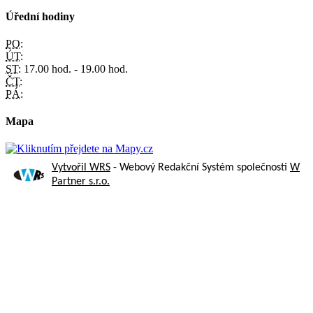
Úřední hodiny
PO:
ÚT:
ST:
17.00 hod. - 19.00 hod.
ČT:
PÁ:
Mapa
Vytvořil WRS
- Webový Redakční Systém společnosti
W
Partner s.r.o.