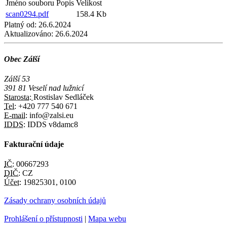
Jméno souboru
Popis
Velikost
scan0294.pdf
158.4 Kb
Platný od:
26.6.2024
Aktualizováno:
26.6.2024
Obec Zálší
Zálší 53
391 81 Veselí nad lužnicí
Starosta:
Rostislav Sedláček
Tel:
+420 777 540 671
E-mail:
info@zalsi.eu
IDDS:
IDDS v8damc8
Fakturační údaje
IČ:
00667293
DIČ:
CZ
Účet:
19825301, 0100
Zásady ochrany osobních údajů
Prohlášení o přístupnosti
|
Mapa webu