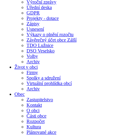
Výroční zprávy
Úřední deska
GDPR
Projekty - dotace
Zápisy
Usnesení
Výkazy o plnění rozočtu
Závěrečný účet obce Zálší
TDO Lužnice
DSO Veselsko
Volby
Archiv
Život v obci
Firmy
Spolky a sdružení
Virtuální prohlídka obcí
Archiv
Obec
Zastupitelstvo
Kontakt
O obci
Části obce
Rozpočet
Kultura
Plánované akce