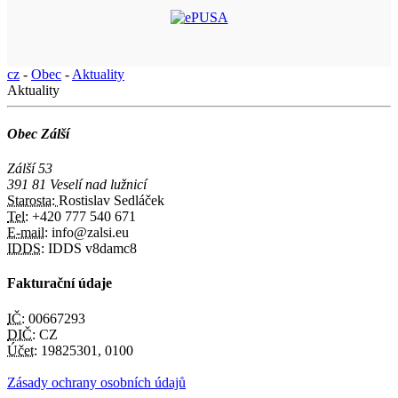
cz
-
Obec
-
Aktuality
Aktuality
Obec Zálší
Zálší 53
391 81 Veselí nad lužnicí
Starosta:
Rostislav Sedláček
Tel:
+420 777 540 671
E-mail:
info@zalsi.eu
IDDS:
IDDS v8damc8
Fakturační údaje
IČ:
00667293
DIČ:
CZ
Účet:
19825301, 0100
Zásady ochrany osobních údajů