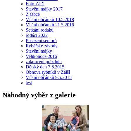
Foto Zálší
Stavění májky 2017
Z Obce
Vítání občánků 10.5.2018
Vítání občánků 21.5.2016
Setkání rodáků
rodáci 2022
Posezení seniorů
Rybářské závody
Stavění májky
Velikonoce 2016
zakončení prázdnin
Dětský den 7.6.2015
Obnova rybníků v Zálší
Vítání občánků 9.5.2015
test
Náhodný výběr z galerie