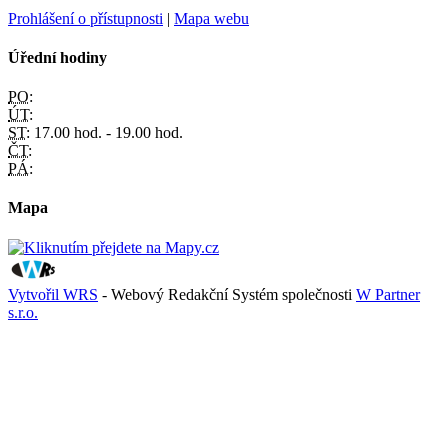
Prohlášení o přístupnosti
|
Mapa webu
Úřední hodiny
PO:
ÚT:
ST:
17.00 hod. - 19.00 hod.
ČT:
PÁ:
Mapa
Vytvořil WRS
- Webový Redakční Systém společnosti
W Partner
s.r.o.