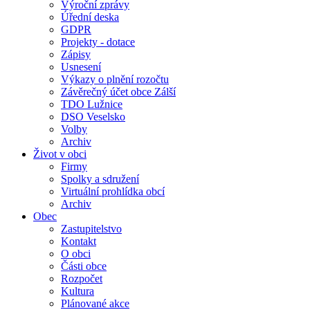
Výroční zprávy
Úřední deska
GDPR
Projekty - dotace
Zápisy
Usnesení
Výkazy o plnění rozočtu
Závěrečný účet obce Zálší
TDO Lužnice
DSO Veselsko
Volby
Archiv
Život v obci
Firmy
Spolky a sdružení
Virtuální prohlídka obcí
Archiv
Obec
Zastupitelstvo
Kontakt
O obci
Části obce
Rozpočet
Kultura
Plánované akce