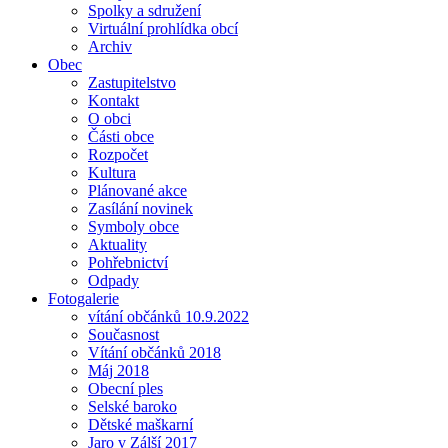
Spolky a sdružení
Virtuální prohlídka obcí
Archiv
Obec
Zastupitelstvo
Kontakt
O obci
Části obce
Rozpočet
Kultura
Plánované akce
Zasílání novinek
Symboly obce
Aktuality
Pohřebnictví
Odpady
Fotogalerie
vítání občánků 10.9.2022
Současnost
Vítání občánků 2018
Máj 2018
Obecní ples
Selské baroko
Dětské maškarní
Jaro v Zálší 2017