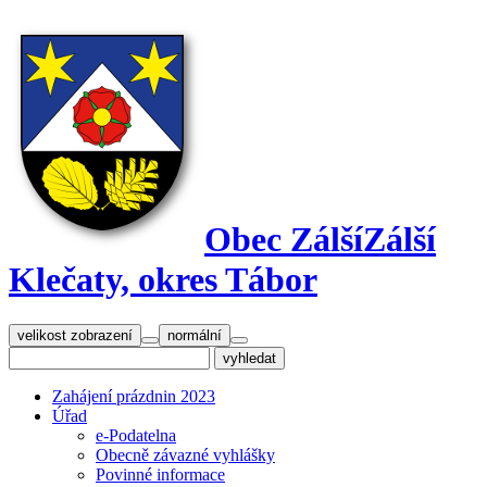
Obec Zálší
Zálší
Klečaty, okres Tábor
velikost zobrazení
normální
Zahájení prázdnin 2023
Úřad
e-Podatelna
Obecně závazné vyhlášky
Povinné informace