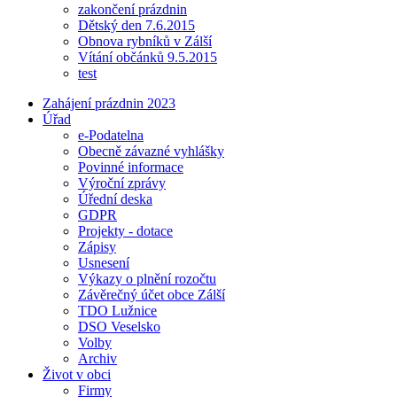
zakončení prázdnin
Dětský den 7.6.2015
Obnova rybníků v Zálší
Vítání občánků 9.5.2015
test
Zahájení prázdnin 2023
Úřad
e-Podatelna
Obecně závazné vyhlášky
Povinné informace
Výroční zprávy
Úřední deska
GDPR
Projekty - dotace
Zápisy
Usnesení
Výkazy o plnění rozočtu
Závěrečný účet obce Zálší
TDO Lužnice
DSO Veselsko
Volby
Archiv
Život v obci
Firmy