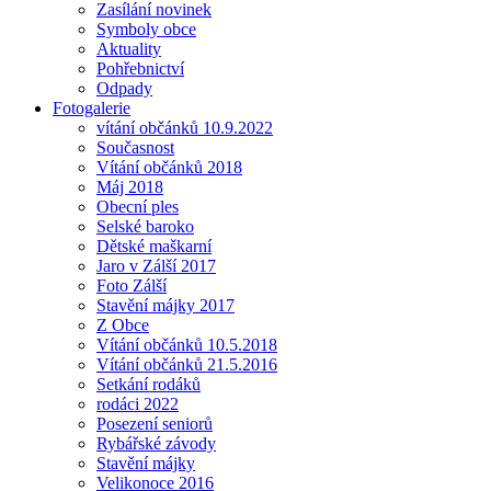
Zasílání novinek
Symboly obce
Aktuality
Pohřebnictví
Odpady
Fotogalerie
vítání občánků 10.9.2022
Současnost
Vítání občánků 2018
Máj 2018
Obecní ples
Selské baroko
Dětské maškarní
Jaro v Zálší 2017
Foto Zálší
Stavění májky 2017
Z Obce
Vítání občánků 10.5.2018
Vítání občánků 21.5.2016
Setkání rodáků
rodáci 2022
Posezení seniorů
Rybářské závody
Stavění májky
Velikonoce 2016