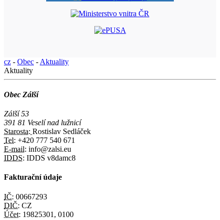
cz
-
Obec
-
Aktuality
Aktuality
Obec Zálší
Zálší 53
391 81 Veselí nad lužnicí
Starosta:
Rostislav Sedláček
Tel:
+420 777 540 671
E-mail:
info@zalsi.eu
IDDS:
IDDS v8damc8
Fakturační údaje
IČ:
00667293
DIČ:
CZ
Účet:
19825301, 0100