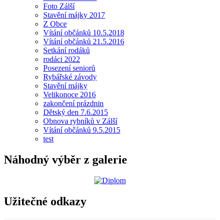
Foto Zálší
Stavění májky 2017
Z Obce
Vítání občánků 10.5.2018
Vítání občánků 21.5.2016
Setkání rodáků
rodáci 2022
Posezení seniorů
Rybářské závody
Stavění májky
Velikonoce 2016
zakončení prázdnin
Dětský den 7.6.2015
Obnova rybníků v Zálší
Vítání občánků 9.5.2015
test
Náhodný výběr z galerie
Užitečné odkazy