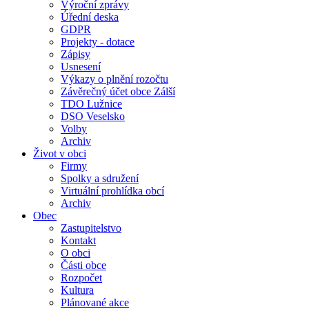
Výroční zprávy
Úřední deska
GDPR
Projekty - dotace
Zápisy
Usnesení
Výkazy o plnění rozočtu
Závěrečný účet obce Zálší
TDO Lužnice
DSO Veselsko
Volby
Archiv
Život v obci
Firmy
Spolky a sdružení
Virtuální prohlídka obcí
Archiv
Obec
Zastupitelstvo
Kontakt
O obci
Části obce
Rozpočet
Kultura
Plánované akce