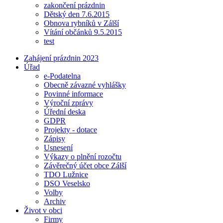
zakončení prázdnin
Dětský den 7.6.2015
Obnova rybníků v Zálší
Vítání občánků 9.5.2015
test
Zahájení prázdnin 2023
Úřad
e-Podatelna
Obecně závazné vyhlášky
Povinné informace
Výroční zprávy
Úřední deska
GDPR
Projekty - dotace
Zápisy
Usnesení
Výkazy o plnění rozočtu
Závěrečný účet obce Zálší
TDO Lužnice
DSO Veselsko
Volby
Archiv
Život v obci
Firmy