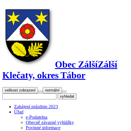
Obec Zálší
Zálší
Klečaty, okres Tábor
velikost zobrazení
normální
Zahájení prázdnin 2023
Úřad
e-Podatelna
Obecně závazné vyhlášky
Povinné informace