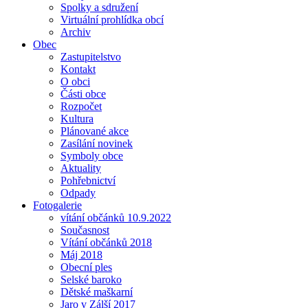
Spolky a sdružení
Virtuální prohlídka obcí
Archiv
Obec
Zastupitelstvo
Kontakt
O obci
Části obce
Rozpočet
Kultura
Plánované akce
Zasílání novinek
Symboly obce
Aktuality
Pohřebnictví
Odpady
Fotogalerie
vítání občánků 10.9.2022
Současnost
Vítání občánků 2018
Máj 2018
Obecní ples
Selské baroko
Dětské maškarní
Jaro v Zálší 2017