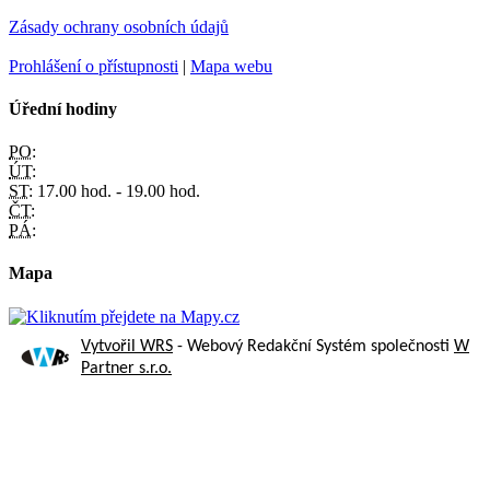
Zásady ochrany osobních údajů
Prohlášení o přístupnosti
|
Mapa webu
Úřední hodiny
PO:
ÚT:
ST:
17.00 hod. - 19.00 hod.
ČT:
PÁ:
Mapa
Vytvořil WRS
- Webový Redakční Systém společnosti
W
Partner s.r.o.