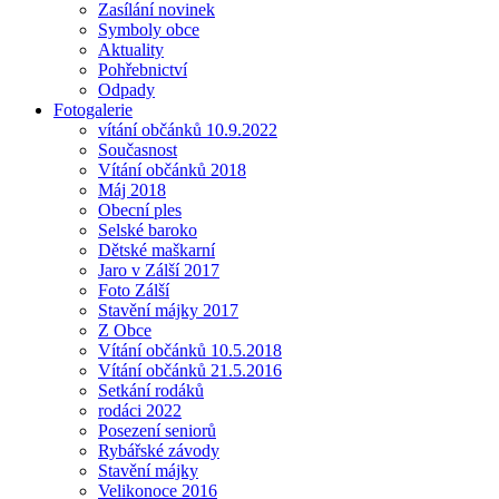
Zasílání novinek
Symboly obce
Aktuality
Pohřebnictví
Odpady
Fotogalerie
vítání občánků 10.9.2022
Současnost
Vítání občánků 2018
Máj 2018
Obecní ples
Selské baroko
Dětské maškarní
Jaro v Zálší 2017
Foto Zálší
Stavění májky 2017
Z Obce
Vítání občánků 10.5.2018
Vítání občánků 21.5.2016
Setkání rodáků
rodáci 2022
Posezení seniorů
Rybářské závody
Stavění májky
Velikonoce 2016