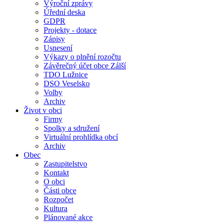
Výroční zprávy
Úřední deska
GDPR
Projekty - dotace
Zápisy
Usnesení
Výkazy o plnění rozočtu
Závěrečný účet obce Zálší
TDO Lužnice
DSO Veselsko
Volby
Archiv
Život v obci
Firmy
Spolky a sdružení
Virtuální prohlídka obcí
Archiv
Obec
Zastupitelstvo
Kontakt
O obci
Části obce
Rozpočet
Kultura
Plánované akce