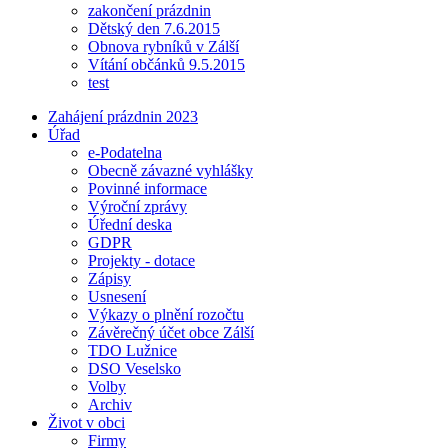
zakončení prázdnin
Dětský den 7.6.2015
Obnova rybníků v Zálší
Vítání občánků 9.5.2015
test
Zahájení prázdnin 2023
Úřad
e-Podatelna
Obecně závazné vyhlášky
Povinné informace
Výroční zprávy
Úřední deska
GDPR
Projekty - dotace
Zápisy
Usnesení
Výkazy o plnění rozočtu
Závěrečný účet obce Zálší
TDO Lužnice
DSO Veselsko
Volby
Archiv
Život v obci
Firmy