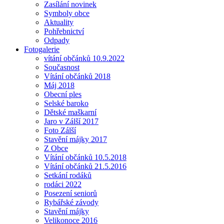
Zasílání novinek
Symboly obce
Aktuality
Pohřebnictví
Odpady
Fotogalerie
vítání občánků 10.9.2022
Současnost
Vítání občánků 2018
Máj 2018
Obecní ples
Selské baroko
Dětské maškarní
Jaro v Zálší 2017
Foto Zálší
Stavění májky 2017
Z Obce
Vítání občánků 10.5.2018
Vítání občánků 21.5.2016
Setkání rodáků
rodáci 2022
Posezení seniorů
Rybářské závody
Stavění májky
Velikonoce 2016