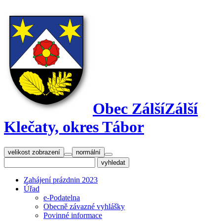
Obec Zálší
Zálší
Klečaty, okres Tábor
velikost zobrazení
normální
Zahájení prázdnin 2023
Úřad
e-Podatelna
Obecně závazné vyhlášky
Povinné informace