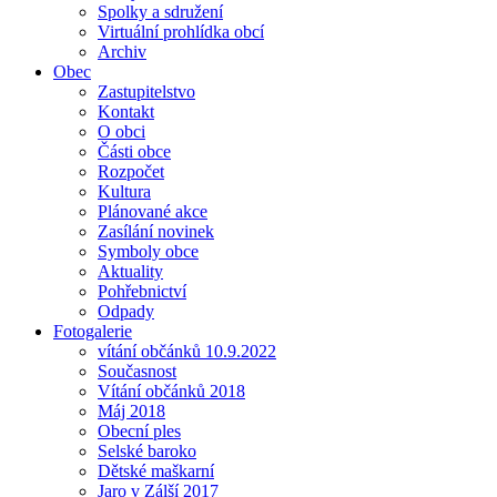
Spolky a sdružení
Virtuální prohlídka obcí
Archiv
Obec
Zastupitelstvo
Kontakt
O obci
Části obce
Rozpočet
Kultura
Plánované akce
Zasílání novinek
Symboly obce
Aktuality
Pohřebnictví
Odpady
Fotogalerie
vítání občánků 10.9.2022
Současnost
Vítání občánků 2018
Máj 2018
Obecní ples
Selské baroko
Dětské maškarní
Jaro v Zálší 2017