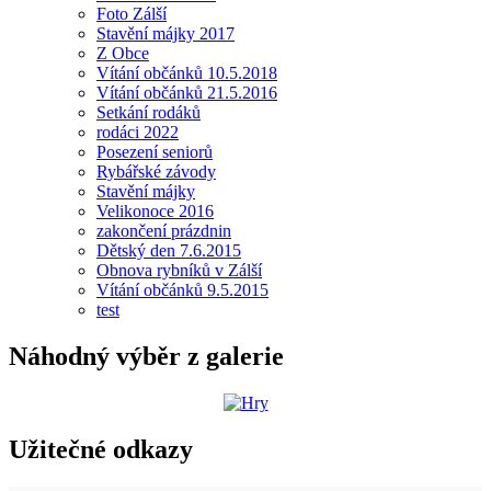
Foto Zálší
Stavění májky 2017
Z Obce
Vítání občánků 10.5.2018
Vítání občánků 21.5.2016
Setkání rodáků
rodáci 2022
Posezení seniorů
Rybářské závody
Stavění májky
Velikonoce 2016
zakončení prázdnin
Dětský den 7.6.2015
Obnova rybníků v Zálší
Vítání občánků 9.5.2015
test
Náhodný výběr z galerie
Užitečné odkazy