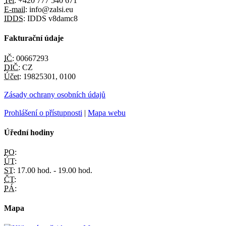
Tel:
+420 777 540 671
E-mail:
info@zalsi.eu
IDDS:
IDDS v8damc8
Fakturační údaje
IČ:
00667293
DIČ:
CZ
Účet:
19825301, 0100
Zásady ochrany osobních údajů
Prohlášení o přístupnosti
|
Mapa webu
Úřední hodiny
PO:
ÚT:
ST:
17.00 hod. - 19.00 hod.
ČT:
PÁ:
Mapa