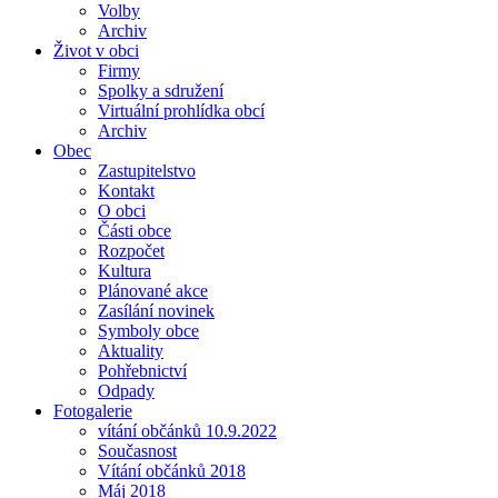
Volby
Archiv
Život v obci
Firmy
Spolky a sdružení
Virtuální prohlídka obcí
Archiv
Obec
Zastupitelstvo
Kontakt
O obci
Části obce
Rozpočet
Kultura
Plánované akce
Zasílání novinek
Symboly obce
Aktuality
Pohřebnictví
Odpady
Fotogalerie
vítání občánků 10.9.2022
Současnost
Vítání občánků 2018
Máj 2018