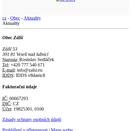
cz
-
Obec
-
Aktuality
Aktuality
Obec Zálší
Zálší 53
391 81 Veselí nad lužnicí
Starosta:
Rostislav Sedláček
Tel:
+420 777 540 671
E-mail:
info@zalsi.eu
IDDS:
IDDS v8damc8
Fakturační údaje
IČ:
00667293
DIČ:
CZ
Účet:
19825301, 0100
Zásady ochrany osobních údajů
Prohlášení o přístupnosti
|
Mapa webu