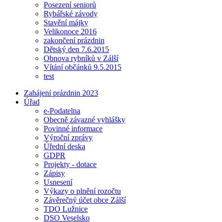
Posezení seniorů
Rybářské závody
Stavění májky
Velikonoce 2016
zakončení prázdnin
Dětský den 7.6.2015
Obnova rybníků v Zálší
Vítání občánků 9.5.2015
test
Zahájení prázdnin 2023
Úřad
e-Podatelna
Obecně závazné vyhlášky
Povinné informace
Výroční zprávy
Úřední deska
GDPR
Projekty - dotace
Zápisy
Usnesení
Výkazy o plnění rozočtu
Závěrečný účet obce Zálší
TDO Lužnice
DSO Veselsko