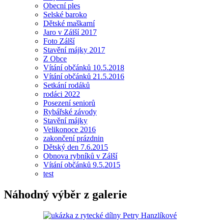
Obecní ples
Selské baroko
Dětské maškarní
Jaro v Zálší 2017
Foto Zálší
Stavění májky 2017
Z Obce
Vítání občánků 10.5.2018
Vítání občánků 21.5.2016
Setkání rodáků
rodáci 2022
Posezení seniorů
Rybářské závody
Stavění májky
Velikonoce 2016
zakončení prázdnin
Dětský den 7.6.2015
Obnova rybníků v Zálší
Vítání občánků 9.5.2015
test
Náhodný výběr z galerie