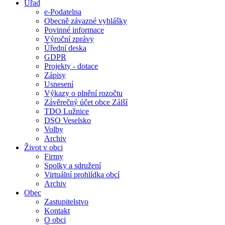
Úřad
e-Podatelna
Obecně závazné vyhlášky
Povinné informace
Výroční zprávy
Úřední deska
GDPR
Projekty - dotace
Zápisy
Usnesení
Výkazy o plnění rozočtu
Závěrečný účet obce Zálší
TDO Lužnice
DSO Veselsko
Volby
Archiv
Život v obci
Firmy
Spolky a sdružení
Virtuální prohlídka obcí
Archiv
Obec
Zastupitelstvo
Kontakt
O obci