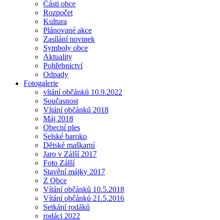
Části obce
Rozpočet
Kultura
Plánované akce
Zasílání novinek
Symboly obce
Aktuality
Pohřebnictví
Odpady
Fotogalerie
vítání občánků 10.9.2022
Současnost
Vítání občánků 2018
Máj 2018
Obecní ples
Selské baroko
Dětské maškarní
Jaro v Zálší 2017
Foto Zálší
Stavění májky 2017
Z Obce
Vítání občánků 10.5.2018
Vítání občánků 21.5.2016
Setkání rodáků
rodáci 2022