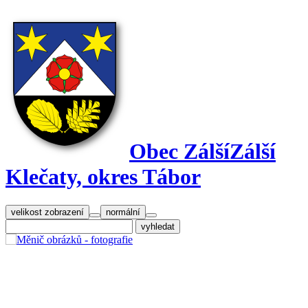
Obec Zálší
Zálší
Klečaty, okres Tábor
velikost zobrazení
normální