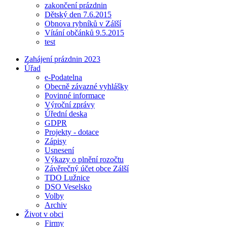
zakončení prázdnin
Dětský den 7.6.2015
Obnova rybníků v Zálší
Vítání občánků 9.5.2015
test
Zahájení prázdnin 2023
Úřad
e-Podatelna
Obecně závazné vyhlášky
Povinné informace
Výroční zprávy
Úřední deska
GDPR
Projekty - dotace
Zápisy
Usnesení
Výkazy o plnění rozočtu
Závěrečný účet obce Zálší
TDO Lužnice
DSO Veselsko
Volby
Archiv
Život v obci
Firmy