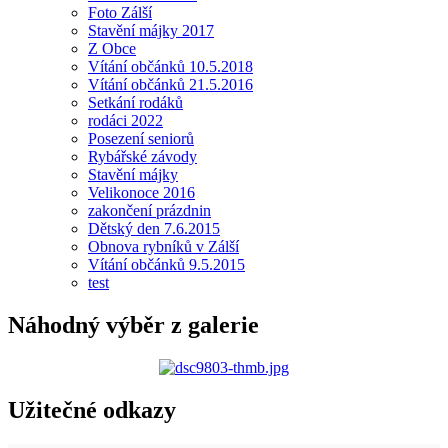
Foto Zálší
Stavění májky 2017
Z Obce
Vítání občánků 10.5.2018
Vítání občánků 21.5.2016
Setkání rodáků
rodáci 2022
Posezení seniorů
Rybářské závody
Stavění májky
Velikonoce 2016
zakončení prázdnin
Dětský den 7.6.2015
Obnova rybníků v Zálší
Vítání občánků 9.5.2015
test
Náhodný výběr z galerie
Užitečné odkazy