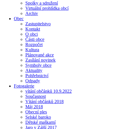
Spolky a sdružení
Virtuální prohlídka obcí
Archiv
Obec
Zastupitelstvo
Kontakt
O obci
Části obce
Rozpočet
Kultura
Plánované akce
Zasílání novinek
Symboly obce
Aktuality
Pohřebnictví
Odpady
Fotogalerie
vítání občánků 10.9.2022
Současnost
Vítání občánků 2018
Máj 2018
Obecní ples
Selské baroko
Dětské maškarní
Jaro v Zálší 2017