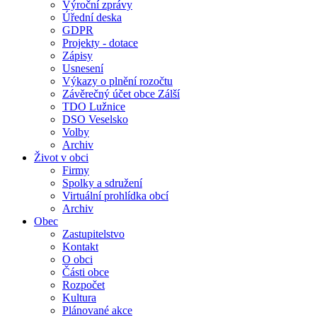
Výroční zprávy
Úřední deska
GDPR
Projekty - dotace
Zápisy
Usnesení
Výkazy o plnění rozočtu
Závěrečný účet obce Zálší
TDO Lužnice
DSO Veselsko
Volby
Archiv
Život v obci
Firmy
Spolky a sdružení
Virtuální prohlídka obcí
Archiv
Obec
Zastupitelstvo
Kontakt
O obci
Části obce
Rozpočet
Kultura
Plánované akce