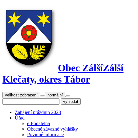
Obec Zálší
Zálší
Klečaty, okres Tábor
velikost zobrazení
normální
Zahájení prázdnin 2023
Úřad
e-Podatelna
Obecně závazné vyhlášky
Povinné informace