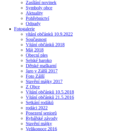
Zasílání novinek
Symboly obce
Aktuality
Pohřebnictví
Odpady
Fotogalerie
vítání občánků 10.9.2022
Současnost
Vítání občánků 2018
Máj 2018
Obecní ples
Selské baroko
Dětské maškarní
Jaro v Zálší 2017
Foto Zálší
Stavění májky 2017
Z Obce
Vítání občánků 10.5.2018
Vítání občánků 21.5.2016
Setkání rodáků
rodáci 2022
Posezení seniorů
Rybářské závody
Stavění májky
Velikonoce 2016