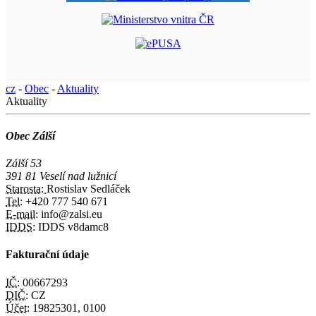
cz
-
Obec
-
Aktuality
Aktuality
Obec Zálší
Zálší 53
391 81 Veselí nad lužnicí
Starosta:
Rostislav Sedláček
Tel:
+420 777 540 671
E-mail:
info@zalsi.eu
IDDS:
IDDS v8damc8
Fakturační údaje
IČ:
00667293
DIČ:
CZ
Účet:
19825301, 0100