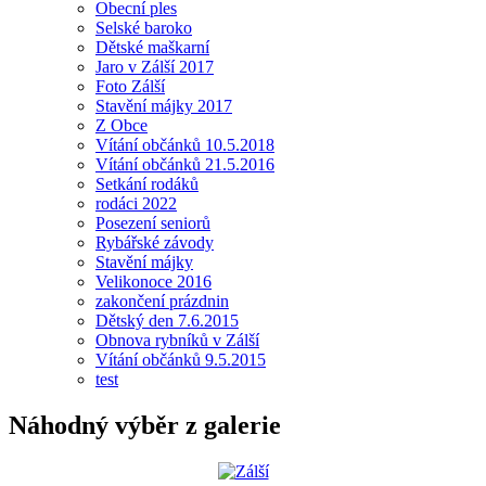
Obecní ples
Selské baroko
Dětské maškarní
Jaro v Zálší 2017
Foto Zálší
Stavění májky 2017
Z Obce
Vítání občánků 10.5.2018
Vítání občánků 21.5.2016
Setkání rodáků
rodáci 2022
Posezení seniorů
Rybářské závody
Stavění májky
Velikonoce 2016
zakončení prázdnin
Dětský den 7.6.2015
Obnova rybníků v Zálší
Vítání občánků 9.5.2015
test
Náhodný výběr z galerie