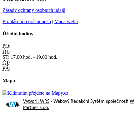
Zásady ochrany osobních údajů
Prohlášení o přístupnosti
|
Mapa webu
Úřední hodiny
PO:
ÚT:
ST:
17.00 hod. - 19.00 hod.
ČT:
PÁ:
Mapa
Vytvořil WRS
- Webový Redakční Systém společnosti
W
Partner s.r.o.