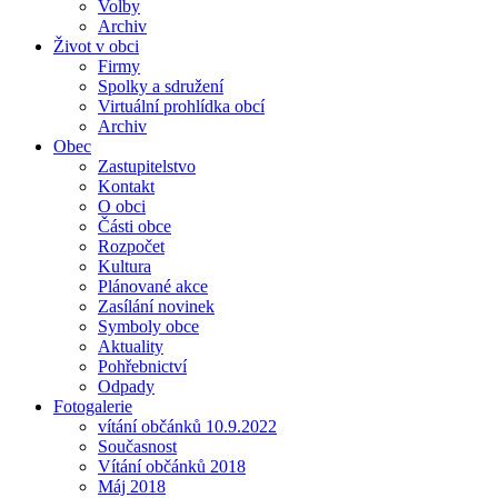
Volby
Archiv
Život v obci
Firmy
Spolky a sdružení
Virtuální prohlídka obcí
Archiv
Obec
Zastupitelstvo
Kontakt
O obci
Části obce
Rozpočet
Kultura
Plánované akce
Zasílání novinek
Symboly obce
Aktuality
Pohřebnictví
Odpady
Fotogalerie
vítání občánků 10.9.2022
Současnost
Vítání občánků 2018
Máj 2018