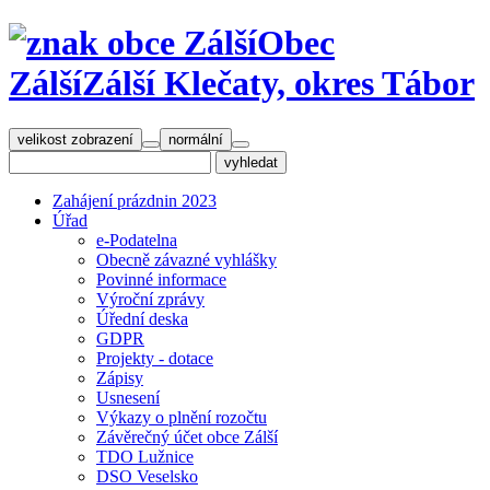
Obec
Zálší
Zálší Klečaty, okres Tábor
velikost zobrazení
normální
Zahájení prázdnin 2023
Úřad
e-Podatelna
Obecně závazné vyhlášky
Povinné informace
Výroční zprávy
Úřední deska
GDPR
Projekty - dotace
Zápisy
Usnesení
Výkazy o plnění rozočtu
Závěrečný účet obce Zálší
TDO Lužnice
DSO Veselsko