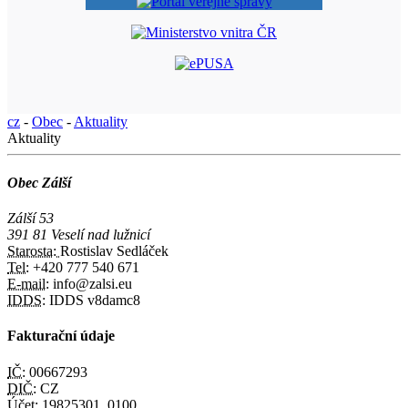
cz
-
Obec
-
Aktuality
Aktuality
Obec Zálší
Zálší 53
391 81 Veselí nad lužnicí
Starosta:
Rostislav Sedláček
Tel:
+420 777 540 671
E-mail:
info@zalsi.eu
IDDS:
IDDS v8damc8
Fakturační údaje
IČ:
00667293
DIČ:
CZ
Účet:
19825301, 0100