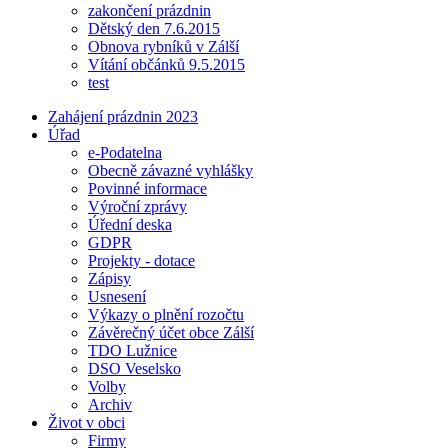
zakončení prázdnin
Dětský den 7.6.2015
Obnova rybníků v Zálší
Vítání občánků 9.5.2015
test
Zahájení prázdnin 2023
Úřad
e-Podatelna
Obecně závazné vyhlášky
Povinné informace
Výroční zprávy
Úřední deska
GDPR
Projekty - dotace
Zápisy
Usnesení
Výkazy o plnění rozočtu
Závěrečný účet obce Zálší
TDO Lužnice
DSO Veselsko
Volby
Archiv
Život v obci
Firmy