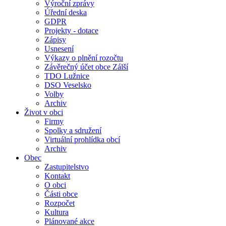
Výroční zprávy
Úřední deska
GDPR
Projekty - dotace
Zápisy
Usnesení
Výkazy o plnění rozočtu
Závěrečný účet obce Zálší
TDO Lužnice
DSO Veselsko
Volby
Archiv
Život v obci
Firmy
Spolky a sdružení
Virtuální prohlídka obcí
Archiv
Obec
Zastupitelstvo
Kontakt
O obci
Části obce
Rozpočet
Kultura
Plánované akce