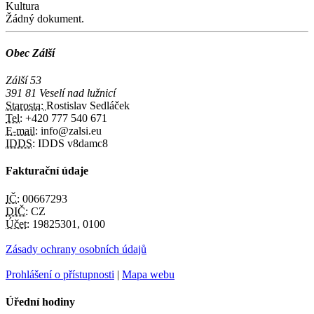
Kultura
Žádný dokument.
Obec Zálší
Zálší 53
391 81 Veselí nad lužnicí
Starosta:
Rostislav Sedláček
Tel:
+420 777 540 671
E-mail:
info@zalsi.eu
IDDS:
IDDS v8damc8
Fakturační údaje
IČ:
00667293
DIČ:
CZ
Účet:
19825301, 0100
Zásady ochrany osobních údajů
Prohlášení o přístupnosti
|
Mapa webu
Úřední hodiny