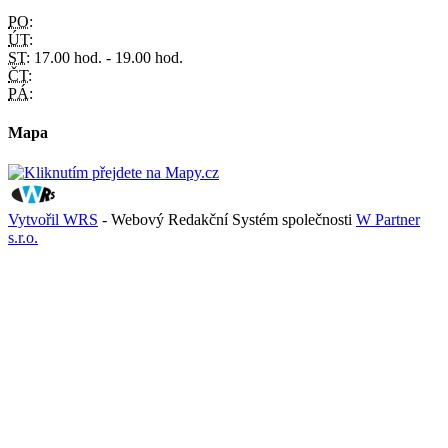
PO:
ÚT:
ST:
17.00 hod. - 19.00 hod.
ČT:
PÁ:
Mapa
Vytvořil WRS
- Webový Redakční Systém společnosti
W Partner
s.r.o.