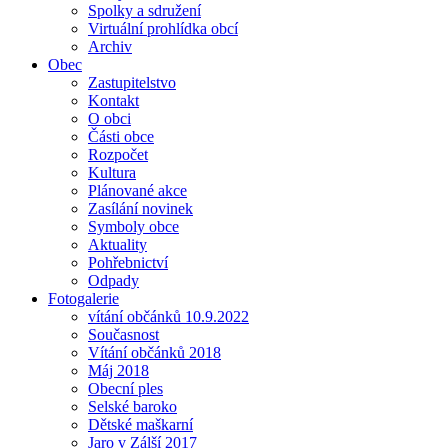
Spolky a sdružení
Virtuální prohlídka obcí
Archiv
Obec
Zastupitelstvo
Kontakt
O obci
Části obce
Rozpočet
Kultura
Plánované akce
Zasílání novinek
Symboly obce
Aktuality
Pohřebnictví
Odpady
Fotogalerie
vítání občánků 10.9.2022
Současnost
Vítání občánků 2018
Máj 2018
Obecní ples
Selské baroko
Dětské maškarní
Jaro v Zálší 2017