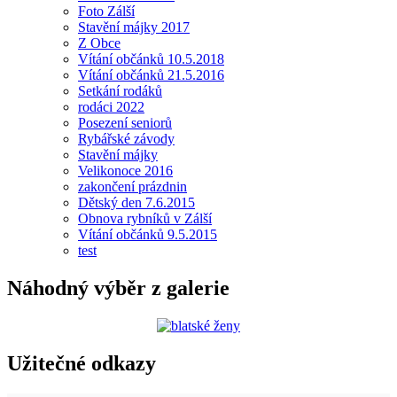
Foto Zálší
Stavění májky 2017
Z Obce
Vítání občánků 10.5.2018
Vítání občánků 21.5.2016
Setkání rodáků
rodáci 2022
Posezení seniorů
Rybářské závody
Stavění májky
Velikonoce 2016
zakončení prázdnin
Dětský den 7.6.2015
Obnova rybníků v Zálší
Vítání občánků 9.5.2015
test
Náhodný výběr z galerie
Užitečné odkazy