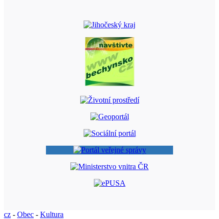
cz
-
Obec
-
Kultura