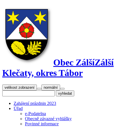
Obec Zálší
Zálší
Klečaty, okres Tábor
velikost zobrazení
normální
Zahájení prázdnin 2023
Úřad
e-Podatelna
Obecně závazné vyhlášky
Povinné informace