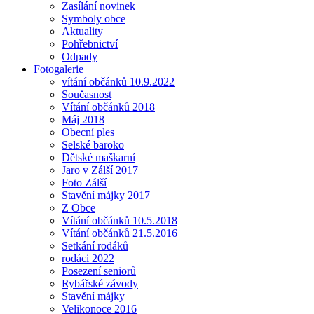
Zasílání novinek
Symboly obce
Aktuality
Pohřebnictví
Odpady
Fotogalerie
vítání občánků 10.9.2022
Současnost
Vítání občánků 2018
Máj 2018
Obecní ples
Selské baroko
Dětské maškarní
Jaro v Zálší 2017
Foto Zálší
Stavění májky 2017
Z Obce
Vítání občánků 10.5.2018
Vítání občánků 21.5.2016
Setkání rodáků
rodáci 2022
Posezení seniorů
Rybářské závody
Stavění májky
Velikonoce 2016