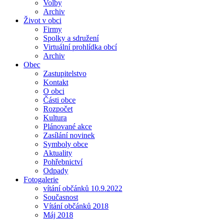
Volby
Archiv
Život v obci
Firmy
Spolky a sdružení
Virtuální prohlídka obcí
Archiv
Obec
Zastupitelstvo
Kontakt
O obci
Části obce
Rozpočet
Kultura
Plánované akce
Zasílání novinek
Symboly obce
Aktuality
Pohřebnictví
Odpady
Fotogalerie
vítání občánků 10.9.2022
Současnost
Vítání občánků 2018
Máj 2018