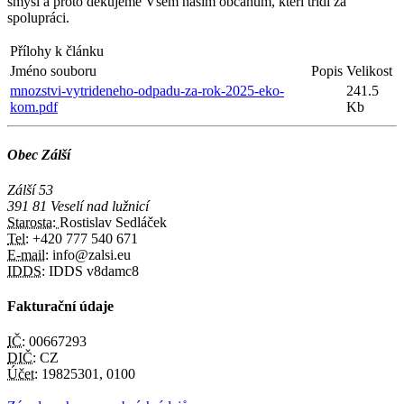
smysl a proto děkujeme Všem našim občanům, kteří třídí za
spolupráci.
Přílohy k článku
Jméno souboru
Popis
Velikost
mnozstvi-vytrideneho-odpadu-za-rok-2025-eko-
241.5
kom.pdf
Kb
Obec Zálší
Zálší 53
391 81 Veselí nad lužnicí
Starosta:
Rostislav Sedláček
Tel:
+420 777 540 671
E-mail:
info@zalsi.eu
IDDS:
IDDS v8damc8
Fakturační údaje
IČ:
00667293
DIČ:
CZ
Účet:
19825301, 0100