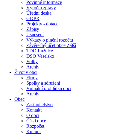
Povinné informace
Výroční zprávy
Úřední deska
GDPR
Projekty - dotace
Zápisy
Usnesení
Výkazy o plnění rozočtu
Závěrečný účet obce Zálší
TDO Lužnice
DSO Veselsko
Volby
Archiv
Život v obci
Firmy
Spolky a sdružení
Virtuální prohlídka obcí
Archiv
Obec
Zastupitelstvo
Kontakt
O obci
Části obce
Rozpočet
Kultura