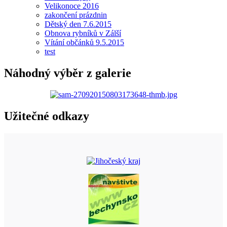
Velikonoce 2016
zakončení prázdnin
Dětský den 7.6.2015
Obnova rybníků v Zálší
Vítání občánků 9.5.2015
test
Náhodný výběr z galerie
Užitečné odkazy