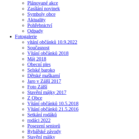
Plánované akce
Zasílání novinek
Symboly obce
Aktuality
Pohřebnictví
Odpady
Fotogalerie
vítání občánků 10.9.2022
Současnost
Vítání občánků 2018
Máj 2018
Obecní ples
Selské baroko
Dětské maškarní
Jaro v Zálší 2017
Foto Zálší
Stavění májky 2017
Z Obce
Vítání občánků 10.5.2018
Vítání občánků 21.5.2016
Setkání rodáků
rodáci 2022
Posezení seniorů
Rybářské závody
Stavění májky