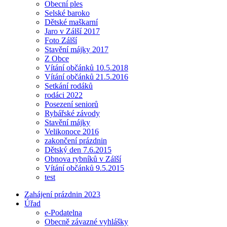
Obecní ples
Selské baroko
Dětské maškarní
Jaro v Zálší 2017
Foto Zálší
Stavění májky 2017
Z Obce
Vítání občánků 10.5.2018
Vítání občánků 21.5.2016
Setkání rodáků
rodáci 2022
Posezení seniorů
Rybářské závody
Stavění májky
Velikonoce 2016
zakončení prázdnin
Dětský den 7.6.2015
Obnova rybníků v Zálší
Vítání občánků 9.5.2015
test
Zahájení prázdnin 2023
Úřad
e-Podatelna
Obecně závazné vyhlášky