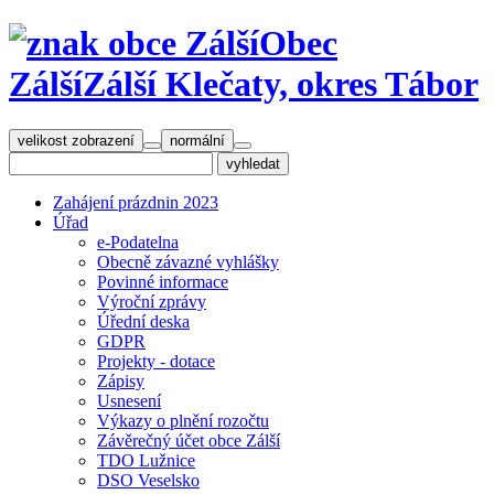
Obec
Zálší
Zálší Klečaty, okres Tábor
velikost zobrazení
normální
Zahájení prázdnin 2023
Úřad
e-Podatelna
Obecně závazné vyhlášky
Povinné informace
Výroční zprávy
Úřední deska
GDPR
Projekty - dotace
Zápisy
Usnesení
Výkazy o plnění rozočtu
Závěrečný účet obce Zálší
TDO Lužnice
DSO Veselsko