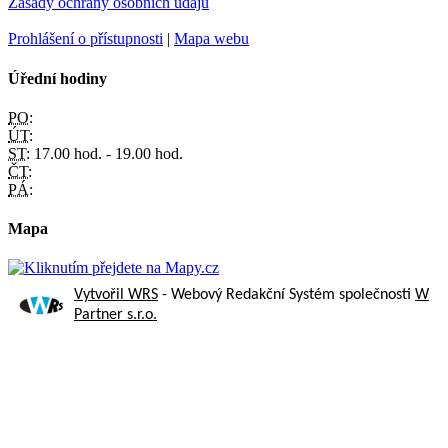
Zásady ochrany osobních údajů
Prohlášení o přístupnosti
|
Mapa webu
Úřední hodiny
PO:
ÚT:
ST:
17.00 hod. - 19.00 hod.
ČT:
PÁ:
Mapa
Vytvořil WRS
- Webový Redakční Systém společnosti
W
Partner s.r.o.