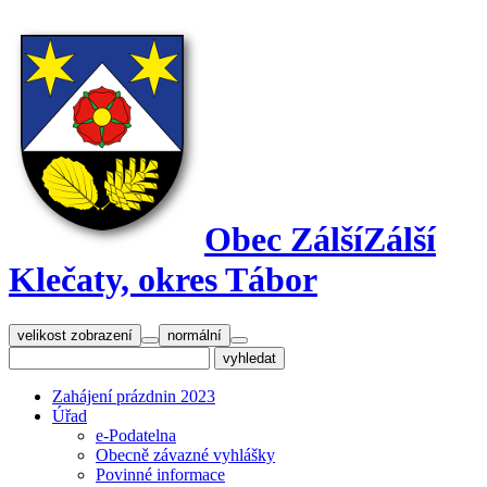
Obec Zálší
Zálší
Klečaty, okres Tábor
velikost zobrazení
normální
Zahájení prázdnin 2023
Úřad
e-Podatelna
Obecně závazné vyhlášky
Povinné informace