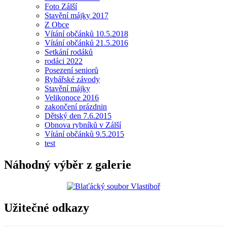
Foto Zálší
Stavění májky 2017
Z Obce
Vítání občánků 10.5.2018
Vítání občánků 21.5.2016
Setkání rodáků
rodáci 2022
Posezení seniorů
Rybářské závody
Stavění májky
Velikonoce 2016
zakončení prázdnin
Dětský den 7.6.2015
Obnova rybníků v Zálší
Vítání občánků 9.5.2015
test
Náhodný výběr z galerie
Užitečné odkazy