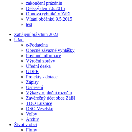
zakončení prázdnin
Dětský den 7.6.2015
Obnova rybníků v Zálší
Vítání občánků 9.5.2015
test
Zahájení prázdnin 2023
Úřad
e-Podatelna
Obecně závazné vyhlášky
Povinné informace
Výroční zprávy
Úřední deska
GDPR
Projekty - dotace
Zápisy
Usnesení
Výkazy o plnění rozočtu
Závěrečný účet obce Zálší
TDO Lužnice
DSO Veselsko
Volby
Archiv
Život v obci
Firmy