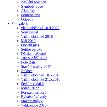
Zasílání novinek
Symboly obce
Aktuality
Pohřebnictví
Odpady
Fotogalerie
vítání občánků 10.9.2022
Současnost
Vítání občánků 2018
Máj 2018
Obecní ples
Selské baroko
Dětské maškarní
Jaro v Zálší 2017
Foto Zálší
Stavění májky 2017
Z Obce
Vítání občánků 10.5.2018
Vítání občánků 21.5.2016
Setkání rodáků
rodáci 2022
Posezení seniorů
Rybářské závody
Stavění májky
Velikonoce 2016