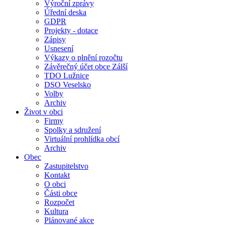
Výroční zprávy
Úřední deska
GDPR
Projekty - dotace
Zápisy
Usnesení
Výkazy o plnění rozočtu
Závěrečný účet obce Zálší
TDO Lužnice
DSO Veselsko
Volby
Archiv
Život v obci
Firmy
Spolky a sdružení
Virtuální prohlídka obcí
Archiv
Obec
Zastupitelstvo
Kontakt
O obci
Části obce
Rozpočet
Kultura
Plánované akce