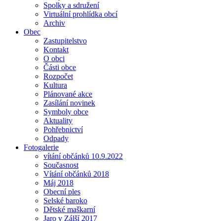
Spolky a sdružení
Virtuální prohlídka obcí
Archiv
Obec
Zastupitelstvo
Kontakt
O obci
Části obce
Rozpočet
Kultura
Plánované akce
Zasílání novinek
Symboly obce
Aktuality
Pohřebnictví
Odpady
Fotogalerie
vítání občánků 10.9.2022
Současnost
Vítání občánků 2018
Máj 2018
Obecní ples
Selské baroko
Dětské maškarní
Jaro v Zálší 2017