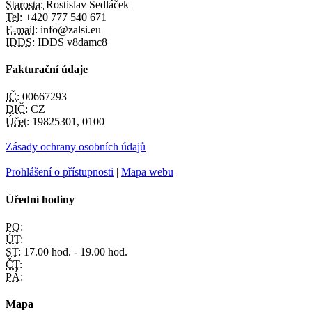
Starosta:
Rostislav Sedláček
Tel:
+420 777 540 671
E-mail:
info@zalsi.eu
IDDS:
IDDS v8damc8
Fakturační údaje
IČ:
00667293
DIČ:
CZ
Účet:
19825301, 0100
Zásady ochrany osobních údajů
Prohlášení o přístupnosti
|
Mapa webu
Úřední hodiny
PO:
ÚT:
ST:
17.00 hod. - 19.00 hod.
ČT:
PÁ:
Mapa