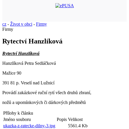
cz
-
Život v obci
-
Firmy
Firmy
Rytectví Hanzlíková
Rytectví Hanzlíková
Hanzlíková Petra Sedláčková
Mažice 90
391 81 p. Veselí nad Lužnicí
Provádí zakázkové ruční rytí všech druhů zbraní,
nožů a upomínkových či dárkových předmětů
Přílohy k článku
Jméno souboru
Popis
Velikost
ukazka-z-ratecke-dilny-3.jpg
5561.4 Kb