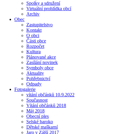
Spolky a sdružení
Virtuální prohlídka obcí
Archiv
Obec
Zastupitelstvo
Kontakt
O obci
Části obce
Rozpočet
Kultura
Plánované akce
Zasílání novinek
Symboly obce
Aktuality
Pohřebnictví
Odpady
Fotogalerie
vítání občánků 10.9.2022
Současnost
Vítání občánků 2018
Máj 2018
Obecní ples
Selské baroko
Dětské maškarní
Jaro v Zálší 2017