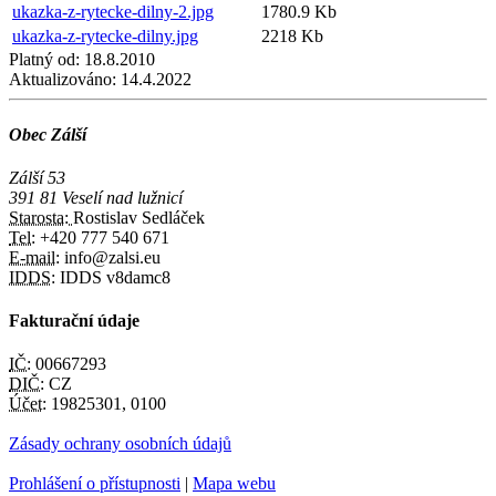
ukazka-z-rytecke-dilny-2.jpg
1780.9 Kb
ukazka-z-rytecke-dilny.jpg
2218 Kb
Platný od:
18.8.2010
Aktualizováno:
14.4.2022
Obec Zálší
Zálší 53
391 81 Veselí nad lužnicí
Starosta:
Rostislav Sedláček
Tel:
+420 777 540 671
E-mail:
info@zalsi.eu
IDDS:
IDDS v8damc8
Fakturační údaje
IČ:
00667293
DIČ:
CZ
Účet:
19825301, 0100
Zásady ochrany osobních údajů
Prohlášení o přístupnosti
|
Mapa webu