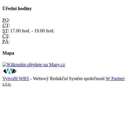
Úřední hodiny
PO:
ÚT:
ST:
17.00 hod. - 19.00 hod.
ČT:
PÁ:
Mapa
Vytvořil WRS
- Webový Redakční Systém společnosti
W Partner
s.r.o.