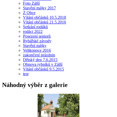
Foto Zálší
Stavění májky 2017
Z Obce
Vítání občánků 10.5.2018
Vítání občánků 21.5.2016
Setkání rodáků
rodáci 2022
Posezení seniorů
Rybářské závody
Stavění májky
Velikonoce 2016
zakončení prázdnin
Dětský den 7.6.2015
Obnova rybníků v Zálší
Vítání občánků 9.5.2015
test
Náhodný výběr z galerie