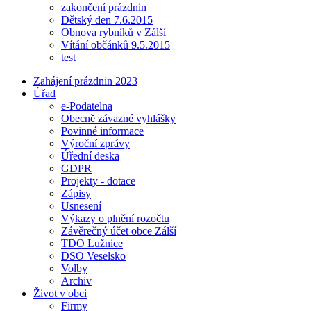
zakončení prázdnin
Dětský den 7.6.2015
Obnova rybníků v Zálší
Vítání občánků 9.5.2015
test
Zahájení prázdnin 2023
Úřad
e-Podatelna
Obecně závazné vyhlášky
Povinné informace
Výroční zprávy
Úřední deska
GDPR
Projekty - dotace
Zápisy
Usnesení
Výkazy o plnění rozočtu
Závěrečný účet obce Zálší
TDO Lužnice
DSO Veselsko
Volby
Archiv
Život v obci
Firmy