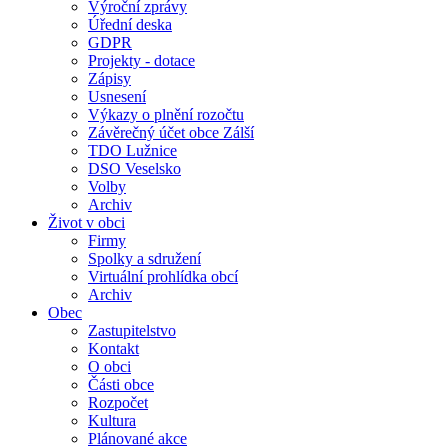
Výroční zprávy
Úřední deska
GDPR
Projekty - dotace
Zápisy
Usnesení
Výkazy o plnění rozočtu
Závěrečný účet obce Zálší
TDO Lužnice
DSO Veselsko
Volby
Archiv
Život v obci
Firmy
Spolky a sdružení
Virtuální prohlídka obcí
Archiv
Obec
Zastupitelstvo
Kontakt
O obci
Části obce
Rozpočet
Kultura
Plánované akce