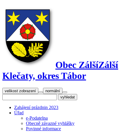
Obec Zálší
Zálší
Klečaty, okres Tábor
velikost zobrazení
normální
Zahájení prázdnin 2023
Úřad
e-Podatelna
Obecně závazné vyhlášky
Povinné informace